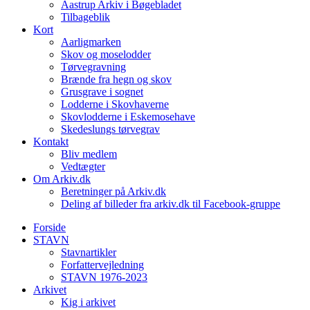
Aastrup Arkiv i Bøgebladet
Tilbageblik
Kort
Aarligmarken
Skov og moselodder
Tørvegravning
Brænde fra hegn og skov
Grusgrave i sognet
Lodderne i Skovhaverne
Skovlodderne i Eskemosehave
Skedeslungs tørvegrav
Kontakt
Bliv medlem
Vedtægter
Om Arkiv.dk
Beretninger på Arkiv.dk
Deling af billeder fra arkiv.dk til Facebook-gruppe
Forside
STAVN
Stavnartikler
Forfattervejledning
STAVN 1976-2023
Arkivet
Kig i arkivet