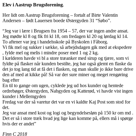
Elev i Aastrup Brugsforening
.
Her lidt om Aastrup Brugsforening – fortalt af Birte Valentin
Andersen – født Lauersen boede Østergyden 31 “Søbo”.
“Jeg var i lære i Brugsen fra 1954 – 57, der var ingen andre ansat.
Jeg mødte kl 8 og fik fri kl 18, om fredagen kl 20 og lørdag kl 14.
To aftener var jeg i handelsskole på Byskolen i Fåborg.
Vi fik mel og sukker i sække, så arbejdsdagen gik med at ekspedere
, fylde mel og melis i mindre poser med 1 og 2 kg.
I kælderen havde vi bl a store træanker med sirup og tjære, som vi
fyldte på flasker når kunden bestilte, jeg har også glemt en flaske da
det jo tog lang tid at få det i flasken, og man skulle jo ikke bare drive
den af med at kikke på! Så var der sure miner og meget rengøring
bag efter
En til to gange om ugen, cyklede jeg ud hos kunder og hentede
ordrebøger, Østergyden, Nabgyden og Katterød, vi havde vist ingen
kunder i Mellemgyden
Fredag var der så varetur det var en vi kaldte Kaj Post som stod for
det.
Jeg var ansat med kost og logi og begyndelsesløn på 150 kr om md .
Det er så i store træk hvad jeg lige kan komme på, ellers må i spørge
hvis der er andet”
Finn C 2018