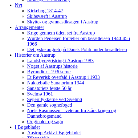
Nyt
Kirkebog 1814-47
Skibsværft i Aastrup
Skytte- og gymnastiksagen i Aastrup
Arrangementer
Krige gennem tiden set fra Aastrup
Würden Pedersen fortæller om besættelsen 1940-45 i
1966
Det tyske angreb på Dansk Politi under besættelsen
Historier om Aastrup
Landsbyregristring i Aastrup 1983
Noget af Aastrups historie
Byrundtur i 1930-erne
Et Røverisk overfald i Aastrup i 1933
Nakkebølle Sanatorium 1944
Sanatoriets første 50 år
Svelmø 1961
Sejlerulykkerne ved Svelmø
Den gamle sognefoged
Niels Rasmussen – veteran fra 3.års krigen og
Dannebrogsmand
Originaler og sagn
I Bøgebladet
Aastrup Arkiv i Bøgebladet