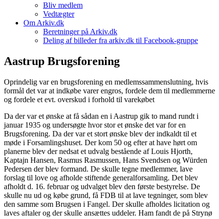
Bliv medlem
Vedtægter
Om Arkiv.dk
Beretninger på Arkiv.dk
Deling af billeder fra arkiv.dk til Facebook-gruppe
Aastrup Brugsforening
Oprindelig var en brugsforening en medlemssammenslutning, hvis
formål det var at indkøbe varer engros, fordele dem til medlemmerne
og fordele et evt. overskud i forhold til varekøbet
Da der var et ønske at få sådan en i Aastrup gik to mand rundt i
januar 1935 og undersøgte hvor stor et ønske det var for en
Brugsforening. Da der var et stort ønske blev der indkaldt til et
møde i Forsamlingshuset. Der kom 50 og efter at have hørt om
planerne blev der nedsat et udvalg bestående af Louis Hjorth,
Kaptajn Hansen, Rasmus Rasmussen, Hans Svendsen og Würden
Pedersen der blev formand. De skulle tegne medlemmer, lave
forslag til love og afholde stiftende generalforsamling. Det blev
afholdt d. 16. februar og udvalget blev den første bestyrelse. De
skulle nu ud og købe grund, få FDB til at lave tegninger, som blev
den samme som Brugsen i Fangel. Der skulle afholdes licitation og
laves aftaler og der skulle ansættes uddeler. Ham fandt de på Strynø