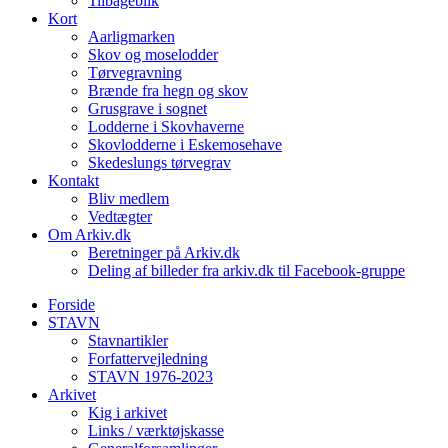
Tilbageblik
Kort
Aarligmarken
Skov og moselodder
Tørvegravning
Brænde fra hegn og skov
Grusgrave i sognet
Lodderne i Skovhaverne
Skovlodderne i Eskemosehave
Skedeslungs tørvegrav
Kontakt
Bliv medlem
Vedtægter
Om Arkiv.dk
Beretninger på Arkiv.dk
Deling af billeder fra arkiv.dk til Facebook-gruppe
Forside
STAVN
Stavnartikler
Forfattervejledning
STAVN 1976-2023
Arkivet
Kig i arkivet
Links / værktøjskasse