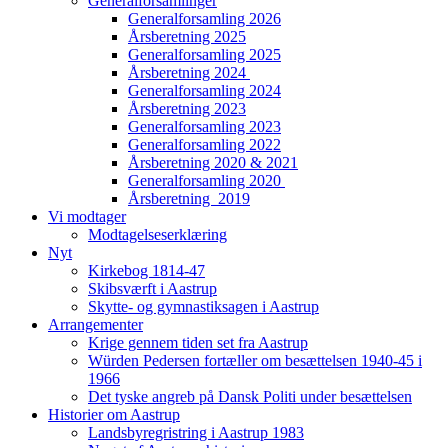
Generalforsamlinger
Generalforsamling 2026
Årsberetning 2025
Generalforsamling 2025
Årsberetning 2024
Generalforsamling 2024
Årsberetning 2023
Generalforsamling 2023
Generalforsamling 2022
Årsberetning 2020 & 2021
Generalforsamling 2020
Årsberetning 2019
Vi modtager
Modtagelseserklæring
Nyt
Kirkebog 1814-47
Skibsværft i Aastrup
Skytte- og gymnastiksagen i Aastrup
Arrangementer
Krige gennem tiden set fra Aastrup
Würden Pedersen fortæller om besættelsen 1940-45 i
1966
Det tyske angreb på Dansk Politi under besættelsen
Historier om Aastrup
Landsbyregristring i Aastrup 1983