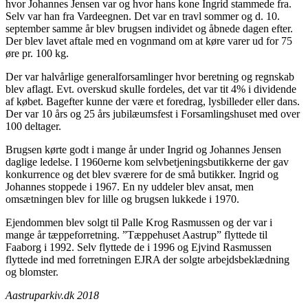
hvor Johannes Jensen var og hvor hans kone Ingrid stammede fra.
Selv var han fra Vardeegnen. Det var en travl sommer og d. 10.
september samme år blev brugsen individet og åbnede dagen efter.
Der blev lavet aftale med en vognmand om at køre varer ud for 75
øre pr. 100 kg.
Der var halvårlige generalforsamlinger hvor beretning og regnskab
blev aflagt. Evt. overskud skulle fordeles, det var tit 4% i dividende
af købet. Bagefter kunne der være et foredrag, lysbilleder eller dans.
Der var 10 års og 25 års jubilæumsfest i Forsamlingshuset med over
100 deltager.
Brugsen kørte godt i mange år under Ingrid og Johannes Jensen
daglige ledelse. I 1960erne kom selvbetjeningsbutikkerne der gav
konkurrence og det blev sværere for de små butikker. Ingrid og
Johannes stoppede i 1967. En ny uddeler blev ansat, men
omsætningen blev for lille og brugsen lukkede i 1970.
Ejendommen blev solgt til Palle Krog Rasmussen og der var i
mange år tæppeforretning. ”Tæppehuset Aastrup” flyttede til
Faaborg i 1992. Selv flyttede de i 1996 og Ejvind Rasmussen
flyttede ind med forretningen EJRA der solgte arbejdsbeklædning
og blomster.
Aastruparkiv.dk 2018