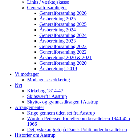
Links / værktøjskasse
Generalforsamlinger
Generalforsamling 2026
Årsberetning 2025
Generalforsamling 2025
Årsberetning 2024
Generalforsamling 2024
Årsberetning 2023
Generalforsamling 2023
Generalforsamling 2022
Årsberetning 2020 & 2021
Generalforsamling 2020
Årsberetning 2019
Vi modtager
Modtagelseserklæring
Nyt
Kirkebog 1814-47
Skibsværft i Aastrup
Skytte- og gymnastiksagen i Aastrup
Arrangementer
Krige gennem tiden set fra Aastrup
Würden Pedersen fortæller om besættelsen 1940-45 i
1966
Det tyske angreb på Dansk Politi under besættelsen
Historier om Aastrup