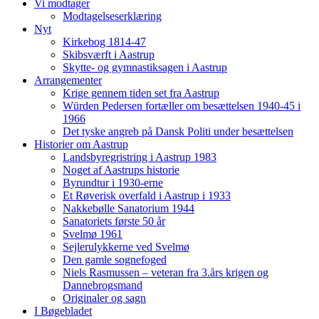
Vi modtager
Modtagelseserklæring
Nyt
Kirkebog 1814-47
Skibsværft i Aastrup
Skytte- og gymnastiksagen i Aastrup
Arrangementer
Krige gennem tiden set fra Aastrup
Würden Pedersen fortæller om besættelsen 1940-45 i
1966
Det tyske angreb på Dansk Politi under besættelsen
Historier om Aastrup
Landsbyregristring i Aastrup 1983
Noget af Aastrups historie
Byrundtur i 1930-erne
Et Røverisk overfald i Aastrup i 1933
Nakkebølle Sanatorium 1944
Sanatoriets første 50 år
Svelmø 1961
Sejlerulykkerne ved Svelmø
Den gamle sognefoged
Niels Rasmussen – veteran fra 3.års krigen og
Dannebrogsmand
Originaler og sagn
I Bøgebladet