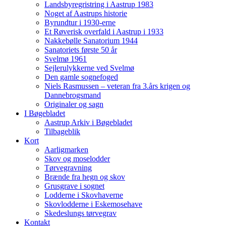
Landsbyregristring i Aastrup 1983
Noget af Aastrups historie
Byrundtur i 1930-erne
Et Røverisk overfald i Aastrup i 1933
Nakkebølle Sanatorium 1944
Sanatoriets første 50 år
Svelmø 1961
Sejlerulykkerne ved Svelmø
Den gamle sognefoged
Niels Rasmussen – veteran fra 3.års krigen og
Dannebrogsmand
Originaler og sagn
I Bøgebladet
Aastrup Arkiv i Bøgebladet
Tilbageblik
Kort
Aarligmarken
Skov og moselodder
Tørvegravning
Brænde fra hegn og skov
Grusgrave i sognet
Lodderne i Skovhaverne
Skovlodderne i Eskemosehave
Skedeslungs tørvegrav
Kontakt