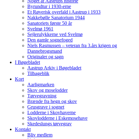
Noget af Aastrups historie
Byrundtur i 1930-erne
Et Røverisk overfald i Aastrup i 1933
Nakkebølle Sanatorium 1944
Sanatoriets første 50 år
Svelmø 1961
Sejlerulykkerne ved Svelmø
Den gamle sognefoged
Niels Rasmussen – veteran fra 3.års krigen og
Dannebrogsmand
Originaler og sagn
I Bøgebladet
Aastrup Arkiv i Bøgebladet
Tilbageblik
Kort
Aarligmarken
Skov og moselodder
Tørvegravning
Brænde fra hegn og skov
Grusgrave i sognet
Lodderne i Skovhaverne
Skovlodderne i Eskemosehave
Skedeslungs tørvegrav
Kontakt
Bliv medlem