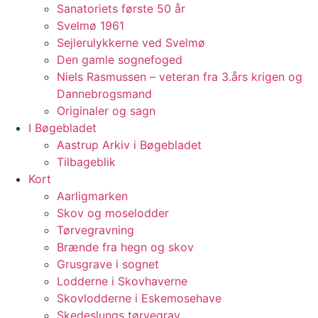
Sanatoriets første 50 år
Svelmø 1961
Sejlerulykkerne ved Svelmø
Den gamle sognefoged
Niels Rasmussen – veteran fra 3.års krigen og
Dannebrogsmand
Originaler og sagn
I Bøgebladet
Aastrup Arkiv i Bøgebladet
Tilbageblik
Kort
Aarligmarken
Skov og moselodder
Tørvegravning
Brænde fra hegn og skov
Grusgrave i sognet
Lodderne i Skovhaverne
Skovlodderne i Eskemosehave
Skedeslungs tørvegrav