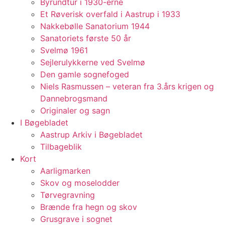
Byrundtur i 1930-erne
Et Røverisk overfald i Aastrup i 1933
Nakkebølle Sanatorium 1944
Sanatoriets første 50 år
Svelmø 1961
Sejlerulykkerne ved Svelmø
Den gamle sognefoged
Niels Rasmussen – veteran fra 3.års krigen og
Dannebrogsmand
Originaler og sagn
I Bøgebladet
Aastrup Arkiv i Bøgebladet
Tilbageblik
Kort
Aarligmarken
Skov og moselodder
Tørvegravning
Brænde fra hegn og skov
Grusgrave i sognet