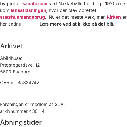
bygget et
sanatorium
ved Nakkebølle fjord og i 1920erne
kom
lensafløsningen
, hvor der blev oprettet
statshusmandsbrug
. Nu er det meste væk, men
kirken
er
her endnu.
Læs mere ved at klikke på det blå.
Arkivet
Abildhuset
Præstegårdsvej 12
5600 Faaborg
CVR nr. 35334742
Kontakt os her
Foreningen er medlem af SLA,
arkivnummer 430-14
Åbningstider