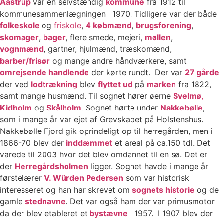
Aastrup
var en selvstændig
kommune
fra 1912 til
kommunesammenlægningen i 1970. Tidligere var der både
folkeskole
og
friskole
,
4 købmænd
,
brugsforening
,
skomager
,
bager
, flere smede, mejeri,
møllen
,
vognmænd
, gartner, hjulmænd, træskomænd,
barber/frisør
og mange andre håndværkere, samt
omrejsende handlende
der kørte rundt. Der var
27 gårde
der ved
lodtrækning
blev
flyttet ud
på
marken
fra 1822,
samt mange husmænd. Til sognet hører øerne
Svelmø
,
Kidholm
og
Skålholm
. Sognet hørte under
Nakkebølle
,
som i mange år var ejet af Grevskabet på Holstenshus.
Nakkebølle Fjord gik oprindeligt op til herregården, men i
1866-70 blev der
inddæmmet
et areal på ca.150 tdl. Det
varede til 2003 hvor det blev omdannet til en sø. Det er
der
Herregårdsholmen
ligger. Sognet havde i mange år
førstelærer
V. Würden Pedersen
som var historisk
interesseret og han har skrevet om
sognets historie
og de
gamle
stednavne
. Det var også ham der var primusmotor
da der blev etableret et
bystævne
i 1957. I 1907 blev der