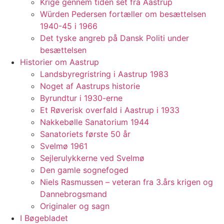
Krige gennem tiden set fra Aastrup
Würden Pedersen fortæller om besættelsen
1940-45 i 1966
Det tyske angreb på Dansk Politi under
besættelsen
Historier om Aastrup
Landsbyregristring i Aastrup 1983
Noget af Aastrups historie
Byrundtur i 1930-erne
Et Røverisk overfald i Aastrup i 1933
Nakkebølle Sanatorium 1944
Sanatoriets første 50 år
Svelmø 1961
Sejlerulykkerne ved Svelmø
Den gamle sognefoged
Niels Rasmussen – veteran fra 3.års krigen og
Dannebrogsmand
Originaler og sagn
I Bøgebladet