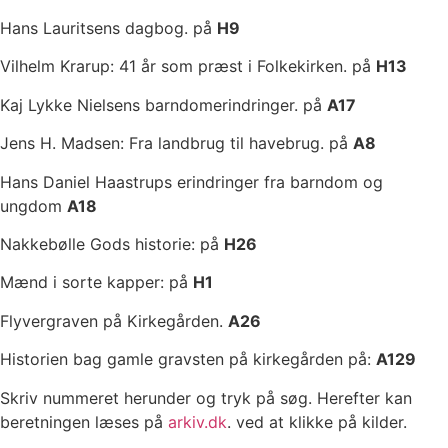
Hans Lauritsens dagbog. på
H9
Vilhelm Krarup: 41 år som præst i Folkekirken. på
H13
Kaj Lykke Nielsens barndomerindringer. på
A17
Jens H. Madsen: Fra landbrug til havebrug. på
A8
Hans Daniel Haastrups erindringer fra barndom og
ungdom
A18
Nakkebølle Gods historie: på
H26
Mænd i sorte kapper: på
H1
Flyvergraven på Kirkegården.
A26
Historien bag gamle gravsten på kirkegården på:
A129
Skriv nummeret herunder og tryk på søg. Herefter kan
beretningen læses på
arkiv.dk
. ved at klikke på kilder.