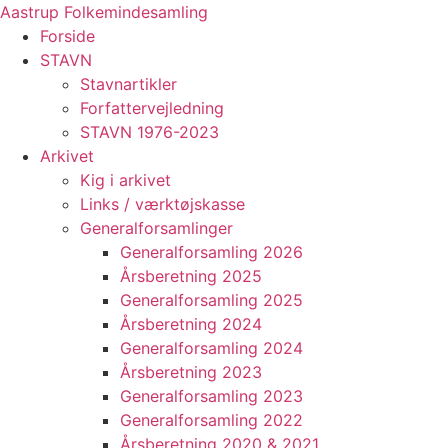
Videre
Aastrup Folkemindesamling
til
Forside
indhold
STAVN
Stavnartikler
Forfattervejledning
STAVN 1976-2023
Arkivet
Kig i arkivet
Links / værktøjskasse
Generalforsamlinger
Generalforsamling 2026
Årsberetning 2025
Generalforsamling 2025
Årsberetning 2024
Generalforsamling 2024
Årsberetning 2023
Generalforsamling 2023
Generalforsamling 2022
Årsberetning 2020 & 2021