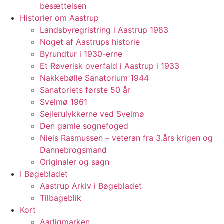
besættelsen
Historier om Aastrup
Landsbyregristring i Aastrup 1983
Noget af Aastrups historie
Byrundtur i 1930-erne
Et Røverisk overfald i Aastrup i 1933
Nakkebølle Sanatorium 1944
Sanatoriets første 50 år
Svelmø 1961
Sejlerulykkerne ved Svelmø
Den gamle sognefoged
Niels Rasmussen – veteran fra 3.års krigen og
Dannebrogsmand
Originaler og sagn
I Bøgebladet
Aastrup Arkiv i Bøgebladet
Tilbageblik
Kort
Aarligmarken