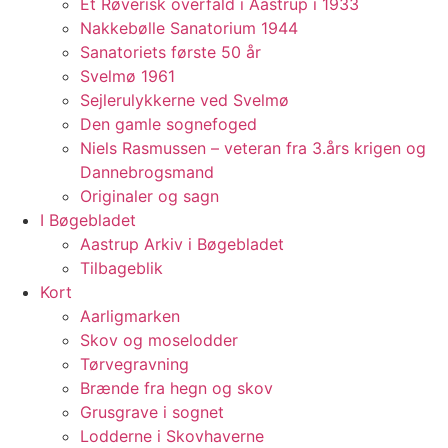
Et Røverisk overfald i Aastrup i 1933
Nakkebølle Sanatorium 1944
Sanatoriets første 50 år
Svelmø 1961
Sejlerulykkerne ved Svelmø
Den gamle sognefoged
Niels Rasmussen – veteran fra 3.års krigen og
Dannebrogsmand
Originaler og sagn
I Bøgebladet
Aastrup Arkiv i Bøgebladet
Tilbageblik
Kort
Aarligmarken
Skov og moselodder
Tørvegravning
Brænde fra hegn og skov
Grusgrave i sognet
Lodderne i Skovhaverne