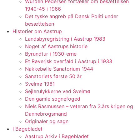
Würden Pedersen fortæller om besættelsen
1940-45 i 1966
Det tyske angreb på Dansk Politi under
besættelsen
Historier om Aastrup
Landsbyregristring i Aastrup 1983
Noget af Aastrups historie
Byrundtur i 1930-erne
Et Røverisk overfald i Aastrup i 1933
Nakkebølle Sanatorium 1944
Sanatoriets første 50 år
Svelmø 1961
Sejlerulykkerne ved Svelmø
Den gamle sognefoged
Niels Rasmussen – veteran fra 3.års krigen og
Dannebrogsmand
Originaler og sagn
I Bøgebladet
Aastrup Arkiv i Bøgebladet