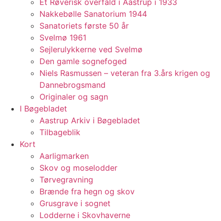
Et Røverisk overfald i Aastrup i 1933
Nakkebølle Sanatorium 1944
Sanatoriets første 50 år
Svelmø 1961
Sejlerulykkerne ved Svelmø
Den gamle sognefoged
Niels Rasmussen – veteran fra 3.års krigen og
Dannebrogsmand
Originaler og sagn
I Bøgebladet
Aastrup Arkiv i Bøgebladet
Tilbageblik
Kort
Aarligmarken
Skov og moselodder
Tørvegravning
Brænde fra hegn og skov
Grusgrave i sognet
Lodderne i Skovhaverne