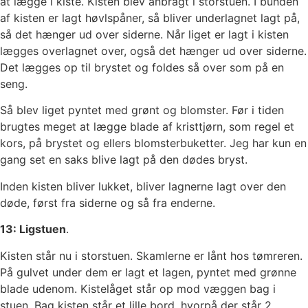
at lægge i kiste. Kisten blev anbragt i storstuen. I bunden
af kisten er lagt høvlspåner, så bliver underlagnet lagt på,
så det hænger ud over siderne. Når liget er lagt i kisten
lægges overlagnet over, også det hænger ud over siderne.
Det lægges op til brystet og foldes så over som på en
seng.
Så blev liget pyntet med grønt og blomster. Før i tiden
brugtes meget at lægge blade af kristtjørn, som regel et
kors, på brystet og ellers blomsterbuketter. Jeg har kun en
gang set en saks blive lagt på den dødes bryst.
Inden kisten bliver lukket, bliver lagnerne lagt over den
døde, først fra siderne og så fra enderne.
13: Ligstuen
.
Kisten står nu i storstuen. Skamlerne er lånt hos tømreren.
På gulvet under dem er lagt et lagen, pyntet med grønne
blade udenom. Kistelåget står op mod væggen bag i
stuen. Bag kisten står et lille bord, hvorpå der står 2