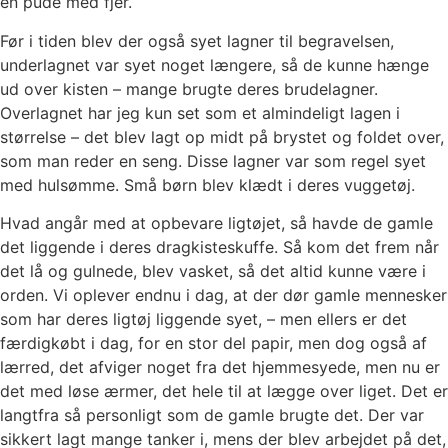
en pude med fjer.
Før i tiden blev der også syet lagner til begravelsen,
underlagnet var syet noget længere, så de kunne hænge
ud over kisten – mange brugte deres brudelagner.
Overlagnet har jeg kun set som et almindeligt lagen i
størrelse – det blev lagt op midt på brystet og foldet over,
som man reder en seng. Disse lagner var som regel syet
med hulsømme. Små børn blev klædt i deres vuggetøj.
Hvad angår med at opbevare ligtøjet, så havde de gamle
det liggende i deres dragkisteskuffe. Så kom det frem når
det lå og gulnede, blev vasket, så det altid kunne være i
orden. Vi oplever endnu i dag, at der dør gamle mennesker
som har deres ligtøj liggende syet, – men ellers er det
færdigkøbt i dag, for en stor del papir, men dog også af
lærred, det afviger noget fra det hjemmesyede, men nu er
det med løse ærmer, det hele til at lægge over liget. Det er
langtfra så personligt som de gamle brugte det. Der var
sikkert lagt mange tanker i, mens der blev arbejdet på det,