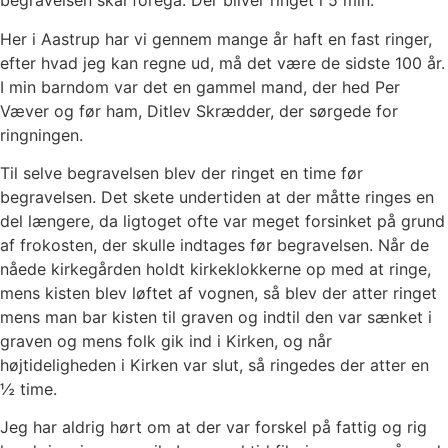
begravelsen skal foregå. Der bliver ringet i 5 min.
Her i Aastrup har vi gennem mange år haft en fast ringer,
efter hvad jeg kan regne ud, må det være de sidste 100 år.
I min barndom var det en gammel mand, der hed Per
Væver og før ham, Ditlev Skrædder, der sørgede for
ringningen.
Til selve begravelsen blev der ringet en time før
begravelsen. Det skete undertiden at der måtte ringes en
del længere, da ligtoget ofte var meget forsinket på grund
af frokosten, der skulle indtages før begravelsen. Når de
nåede kirkegården holdt kirkeklokkerne op med at ringe,
mens kisten blev løftet af vognen, så blev der atter ringet
mens man bar kisten til graven og indtil den var sænket i
graven og mens folk gik ind i Kirken, og når
højtideligheden i Kirken var slut, så ringedes der atter en
½ time.
Jeg har aldrig hørt om at der var forskel på fattig og rig