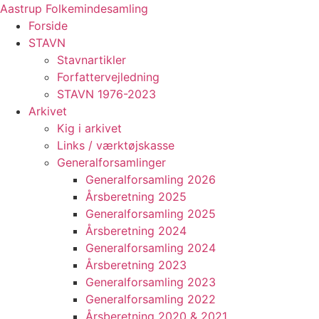
Videre
Aastrup Folkemindesamling
til
Forside
indhold
STAVN
Stavnartikler
Forfattervejledning
STAVN 1976-2023
Arkivet
Kig i arkivet
Links / værktøjskasse
Generalforsamlinger
Generalforsamling 2026
Årsberetning 2025
Generalforsamling 2025
Årsberetning 2024
Generalforsamling 2024
Årsberetning 2023
Generalforsamling 2023
Generalforsamling 2022
Årsberetning 2020 & 2021