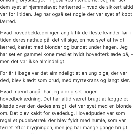
dem syet af hjemmelavet hørlærred – hvad de sikkert altid
var før i tiden. Jeg har også set nogle der var syet af købt
lærred.
Hvad hovedbeklædningen angik fik de fleste kvinder før i
tiden deres nathue på, det vil sige, en hue syet af hvidt
lærred, kantet med blonder og bundet under hagen. Jeg
har set en gammel kone med et hvidt hovedtørklæde på, –
men det var ikke almindeligt.
For år tilbage var det almindeligt at en ung pige, der var
død, blev klædt som brud, med myrtekrans og langt slør.
Hvad mænd angår har jeg aldrig set nogen
hovedbeklædning. Det har altid været brugt at lægge et
klæde over den dødes ansigt, det var syet med en blonde
om. Det blev kaldt for svededug. Hovedpuden var som
regel et pudebetræk der blev fyldt med humle, som var
tørret efter brygningen, men jeg har mange gange brugt