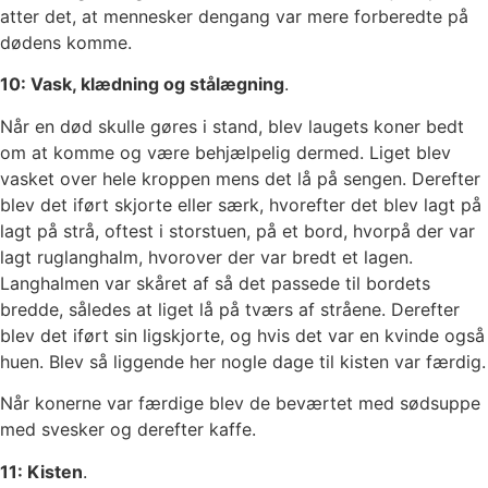
atter det, at mennesker dengang var mere forberedte på
dødens komme.
10: Vask, klædning og stålægning
.
Når en død skulle gøres i stand, blev laugets koner bedt
om at komme og være behjælpelig dermed. Liget blev
vasket over hele kroppen mens det lå på sengen. Derefter
blev det iført skjorte eller særk, hvorefter det blev lagt på
lagt på strå, oftest i storstuen, på et bord, hvorpå der var
lagt ruglanghalm, hvorover der var bredt et lagen.
Langhalmen var skåret af så det passede til bordets
bredde, således at liget lå på tværs af stråene. Derefter
blev det iført sin ligskjorte, og hvis det var en kvinde også
huen. Blev så liggende her nogle dage til kisten var færdig.
Når konerne var færdige blev de beværtet med sødsuppe
med svesker og derefter kaffe.
11: Kisten
.