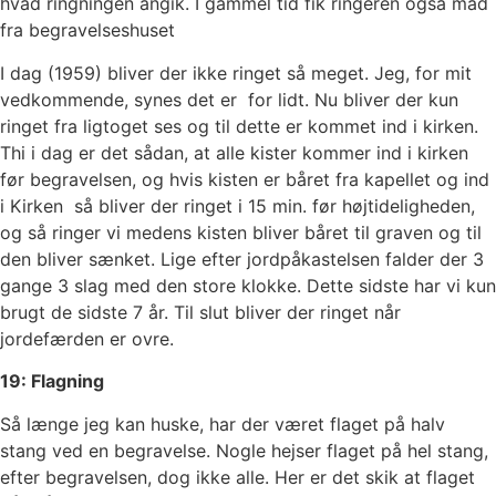
hvad ringningen angik. I gammel tid fik ringeren også mad
fra begravelseshuset
I dag (1959) bliver der ikke ringet så meget. Jeg, for mit
vedkommende, synes det er for lidt. Nu bliver der kun
ringet fra ligtoget ses og til dette er kommet ind i kirken.
Thi i dag er det sådan, at alle kister kommer ind i kirken
før begravelsen, og hvis kisten er båret fra kapellet og ind
i Kirken så bliver der ringet i 15 min. før højtideligheden,
og så ringer vi medens kisten bliver båret til graven og til
den bliver sænket. Lige efter jordpåkastelsen falder der 3
gange 3 slag med den store klokke. Dette sidste har vi kun
brugt de sidste 7 år. Til slut bliver der ringet når
jordefærden er ovre.
19: Flagning
Så længe jeg kan huske, har der været flaget på halv
stang ved en begravelse. Nogle hejser flaget på hel stang,
efter begravelsen, dog ikke alle. Her er det skik at flaget