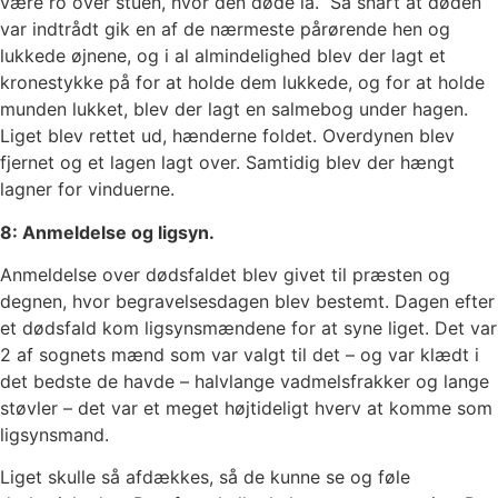
være ro over stuen, hvor den døde lå. Så snart at døden
var indtrådt gik en af de nærmeste pårørende hen og
lukkede øjnene, og i al almindelighed blev der lagt et
kronestykke på for at holde dem lukkede, og for at holde
munden lukket, blev der lagt en salmebog under hagen.
Liget blev rettet ud, hænderne foldet. Overdynen blev
fjernet og et lagen lagt over. Samtidig blev der hængt
lagner for vinduerne.
8: Anmeldelse og ligsyn.
Anmeldelse over dødsfaldet blev givet til præsten og
degnen, hvor begravelsesdagen blev bestemt. Dagen efter
et dødsfald kom ligsynsmændene for at syne liget. Det var
2 af sognets mænd som var valgt til det – og var klædt i
det bedste de havde – halvlange vadmelsfrakker og lange
støvler – det var et meget højtideligt hverv at komme som
ligsynsmand.
Liget skulle så afdækkes, så de kunne se og føle