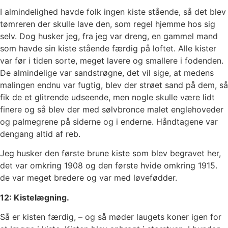
I almindelighed havde folk ingen kiste stående, så det blev
tømreren der skulle lave den, som regel hjemme hos sig
selv. Dog husker jeg, fra jeg var dreng, en gammel mand
som havde sin kiste stående færdig på loftet. Alle kister
var før i tiden sorte, meget lavere og smallere i fodenden.
De almindelige var sandstrøgne, det vil sige, at medens
malingen endnu var fugtig, blev der strøet sand på dem, så
fik de et glitrende udseende, men nogle skulle være lidt
finere og så blev der med sølvbronce malet englehoveder
og palmegrene på siderne og i enderne. Håndtagene var
dengang altid af reb.
Jeg husker den første brune kiste som blev begravet her,
det var omkring 1908 og den første hvide omkring 1915.
de var meget bredere og var med løvefødder.
12: Kistelægning.
Så er kisten færdig, – og så møder laugets koner igen for