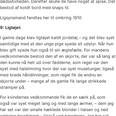
dødsstivheden. Derefter skulle de have noget at spise. Det
bestod af koldt bord med snaps til.
Ligsynsmand fandtes her til omkring 1910
9: Ligtøjet
.
I gamle dage blev ligtøjet kaldt jordetøj – og det blev syet
samtidige med at den unge pige syede sit udstyr. Når hun
blev gift syede hun også til sin ægtefælle. For mandens
vedkommende bestod den af en skjorte, der var så lang at
den kunne nå helt ud over fødderne, som regel var den
syet med halslimning hvor der var syet musetunger, ligeså
med brede håndlinninger, som regel fik de endnu en
skjorte under – mange af de gamle fik lange strikkede
strømper på.
For kvindernes vedkommende fik de en særk på, som
også var syet meget lang og med lange ærmer, – dem jeg
har set var der smalle hæklede blonder i halsen og ned
omkring brystlæget – ligeså ved hænderne. Jeg har set