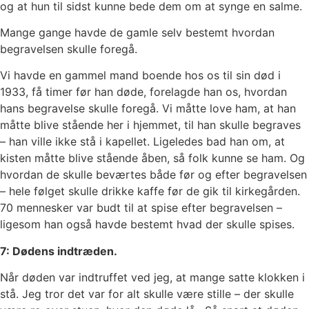
og at hun til sidst kunne bede dem om at synge en salme.
Mange gange havde de gamle selv bestemt hvordan
begravelsen skulle foregå.
Vi havde en gammel mand boende hos os til sin død i
1933, få timer før han døde, forelagde han os, hvordan
hans begravelse skulle foregå. Vi måtte love ham, at han
måtte blive stående her i hjemmet, til han skulle begraves
– han ville ikke stå i kapellet. Ligeledes bad han om, at
kisten måtte blive stående åben, så folk kunne se ham. Og
hvordan de skulle beværtes både før og efter begravelsen
– hele følget skulle drikke kaffe før de gik til kirkegården.
70 mennesker var budt til at spise efter begravelsen –
ligesom han også havde bestemt hvad der skulle spises.
7: Dødens indtræden.
Når døden var indtruffet ved jeg, at mange satte klokken i
stå. Jeg tror det var for alt skulle være stille – der skulle