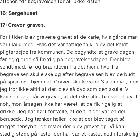
aftenen før begravelsen for at lukke kisten.
16: Sørgehuset.
17: Graven graves
.
Før i tiden blev gravene gravet af de karle, hvis gårde man
var i laug med. Hvis det var fattige folk, blev det kaldt
pligtarbejde fra kommunen. De begyndte at grave dagen
før og gjorde så færdig på begravelsesdagen. Der blev
sendt mad, øl og brændevin fra det hjem, hvorfra
begravelsen skulle ske og efter begravelsen blev de budt
på spisning i hjemmet. Graven skulle være 3 alen dyb, men
jeg tror ikke altid at den blev så dyb som den skulle. Vi
kan se i dag, når vi graver, at det ikke altid har været dybt
nok, mon årsagen ikke har været, at de fik rigelig at
drikke. Jeg har hørt fortælle, at de til tider var en del
berusede. Jeg tænker heller ikke at der blev taget så
meget hensyn til de rester der blev gravet op. Vi kan
stadig støde på rester der har været kastet ned i forskellig