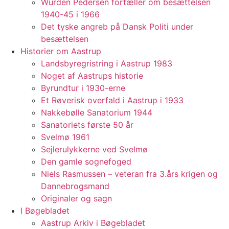
Würden Pedersen fortæller om besættelsen
1940-45 i 1966
Det tyske angreb på Dansk Politi under
besættelsen
Historier om Aastrup
Landsbyregristring i Aastrup 1983
Noget af Aastrups historie
Byrundtur i 1930-erne
Et Røverisk overfald i Aastrup i 1933
Nakkebølle Sanatorium 1944
Sanatoriets første 50 år
Svelmø 1961
Sejlerulykkerne ved Svelmø
Den gamle sognefoged
Niels Rasmussen – veteran fra 3.års krigen og
Dannebrogsmand
Originaler og sagn
I Bøgebladet
Aastrup Arkiv i Bøgebladet