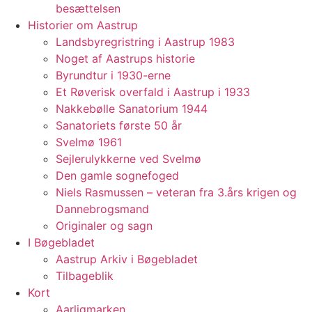
besættelsen
Historier om Aastrup
Landsbyregristring i Aastrup 1983
Noget af Aastrups historie
Byrundtur i 1930-erne
Et Røverisk overfald i Aastrup i 1933
Nakkebølle Sanatorium 1944
Sanatoriets første 50 år
Svelmø 1961
Sejlerulykkerne ved Svelmø
Den gamle sognefoged
Niels Rasmussen – veteran fra 3.års krigen og
Dannebrogsmand
Originaler og sagn
I Bøgebladet
Aastrup Arkiv i Bøgebladet
Tilbageblik
Kort
Aarligmarken