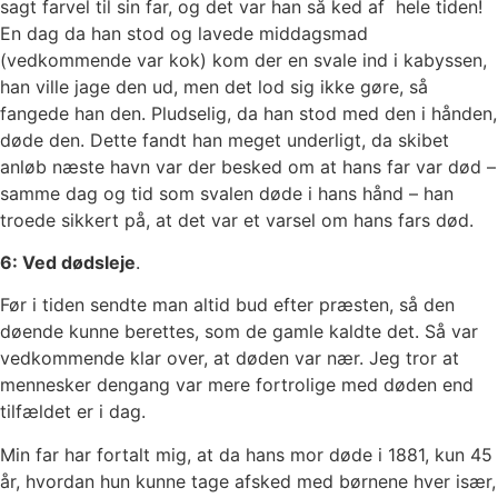
sagt farvel til sin far, og det var han så ked af hele tiden!
En dag da han stod og lavede middagsmad
(vedkommende var kok) kom der en svale ind i kabyssen,
han ville jage den ud, men det lod sig ikke gøre, så
fangede han den. Pludselig, da han stod med den i hånden,
døde den. Dette fandt han meget underligt, da skibet
anløb næste havn var der besked om at hans far var død –
samme dag og tid som svalen døde i hans hånd – han
troede sikkert på, at det var et varsel om hans fars død.
6: Ved dødsleje
.
Før i tiden sendte man altid bud efter præsten, så den
døende kunne berettes, som de gamle kaldte det. Så var
vedkommende klar over, at døden var nær. Jeg tror at
mennesker dengang var mere fortrolige med døden end
tilfældet er i dag.
Min far har fortalt mig, at da hans mor døde i 1881, kun 45
år, hvordan hun kunne tage afsked med børnene hver især,