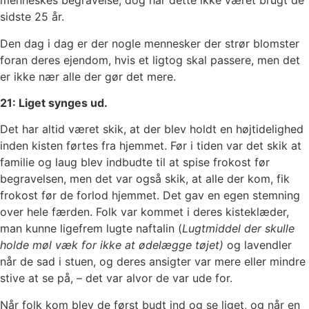
menneskes begravelse, dog har dette ikke været brugt de
sidste 25 år.
Den dag i dag er der nogle mennesker der strør blomster
foran deres ejendom, hvis et ligtog skal passere, men det
er ikke nær alle der gør det mere.
21: Liget synges ud.
Det har altid været skik, at der blev holdt en højtidelighed
inden kisten førtes fra hjemmet. Før i tiden var det skik at
familie og laug blev indbudte til at spise frokost før
begravelsen, men det var også skik, at alle der kom, fik
frokost før de forlod hjemmet. Det gav en egen stemning
over hele færden. Folk var kommet i deres kisteklæder,
man kunne ligefrem lugte naftalin (
Lugtmiddel der skulle
holde møl væk for ikke at ødelægge tøjet)
og lavendler
når de sad i stuen, og deres ansigter var mere eller mindre
stive at se på, – det var alvor de var ude for.
Når folk kom blev de først budt ind og se liget, og når en