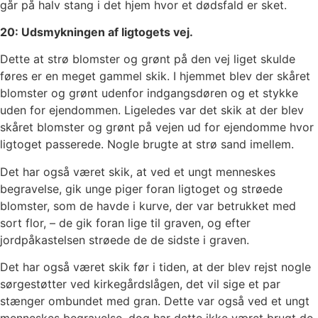
går på halv stang i det hjem hvor et dødsfald er sket.
20: Udsmykningen af ligtogets vej.
Dette at strø blomster og grønt på den vej liget skulde
føres er en meget gammel skik. I hjemmet blev der skåret
blomster og grønt udenfor indgangsdøren og et stykke
uden for ejendommen. Ligeledes var det skik at der blev
skåret blomster og grønt på vejen ud for ejendomme hvor
ligtoget passerede. Nogle brugte at strø sand imellem.
Det har også været skik, at ved et ungt menneskes
begravelse, gik unge piger foran ligtoget og strøede
blomster, som de havde i kurve, der var betrukket med
sort flor, – de gik foran lige til graven, og efter
jordpåkastelsen strøede de de sidste i graven.
Det har også været skik før i tiden, at der blev rejst nogle
sørgestøtter ved kirkegårdslågen, det vil sige et par
stænger ombundet med gran. Dette var også ved et ungt