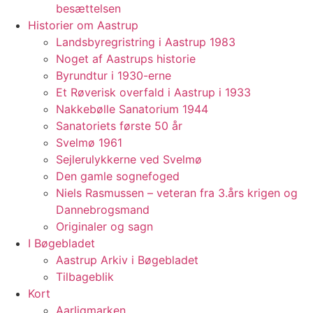
besættelsen
Historier om Aastrup
Landsbyregristring i Aastrup 1983
Noget af Aastrups historie
Byrundtur i 1930-erne
Et Røverisk overfald i Aastrup i 1933
Nakkebølle Sanatorium 1944
Sanatoriets første 50 år
Svelmø 1961
Sejlerulykkerne ved Svelmø
Den gamle sognefoged
Niels Rasmussen – veteran fra 3.års krigen og
Dannebrogsmand
Originaler og sagn
I Bøgebladet
Aastrup Arkiv i Bøgebladet
Tilbageblik
Kort
Aarligmarken