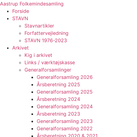
Videre
Aastrup Folkemindesamling
til
Forside
indhold
STAVN
Stavnartikler
Forfattervejledning
STAVN 1976-2023
Arkivet
Kig i arkivet
Links / værktøjskasse
Generalforsamlinger
Generalforsamling 2026
Årsberetning 2025
Generalforsamling 2025
Årsberetning 2024
Generalforsamling 2024
Årsberetning 2023
Generalforsamling 2023
Generalforsamling 2022
Årsberetning 2020 & 2021