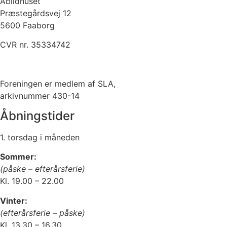
Abildhuset
Præstegårdsvej 12
5600 Faaborg
CVR nr. 35334742
Kontakt os her
Foreningen er medlem af SLA,
arkivnummer 430-14
Åbningstider
1. torsdag i måneden
Sommer:
(påske – efterårsferie)
Kl. 19.00 – 22.00
Vinter:
(efterårsferie – påske)
Kl. 13.30 – 16.30