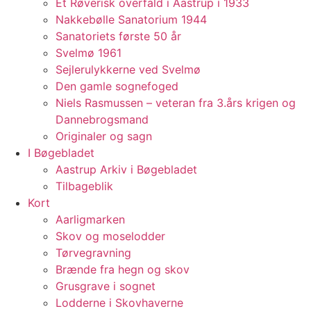
Et Røverisk overfald i Aastrup i 1933
Nakkebølle Sanatorium 1944
Sanatoriets første 50 år
Svelmø 1961
Sejlerulykkerne ved Svelmø
Den gamle sognefoged
Niels Rasmussen – veteran fra 3.års krigen og
Dannebrogsmand
Originaler og sagn
I Bøgebladet
Aastrup Arkiv i Bøgebladet
Tilbageblik
Kort
Aarligmarken
Skov og moselodder
Tørvegravning
Brænde fra hegn og skov
Grusgrave i sognet
Lodderne i Skovhaverne