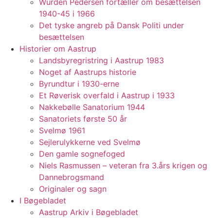
Würden Pedersen fortæller om besættelsen
1940-45 i 1966
Det tyske angreb på Dansk Politi under
besættelsen
Historier om Aastrup
Landsbyregristring i Aastrup 1983
Noget af Aastrups historie
Byrundtur i 1930-erne
Et Røverisk overfald i Aastrup i 1933
Nakkebølle Sanatorium 1944
Sanatoriets første 50 år
Svelmø 1961
Sejlerulykkerne ved Svelmø
Den gamle sognefoged
Niels Rasmussen – veteran fra 3.års krigen og
Dannebrogsmand
Originaler og sagn
I Bøgebladet
Aastrup Arkiv i Bøgebladet