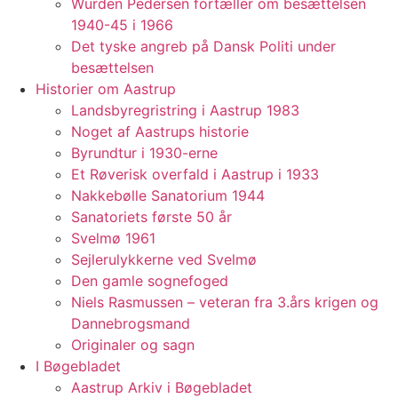
Würden Pedersen fortæller om besættelsen
1940-45 i 1966
Det tyske angreb på Dansk Politi under
besættelsen
Historier om Aastrup
Landsbyregristring i Aastrup 1983
Noget af Aastrups historie
Byrundtur i 1930-erne
Et Røverisk overfald i Aastrup i 1933
Nakkebølle Sanatorium 1944
Sanatoriets første 50 år
Svelmø 1961
Sejlerulykkerne ved Svelmø
Den gamle sognefoged
Niels Rasmussen – veteran fra 3.års krigen og
Dannebrogsmand
Originaler og sagn
I Bøgebladet
Aastrup Arkiv i Bøgebladet