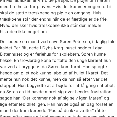
På Møllebakken er 4 trolde på spil. De pløjer om natten
med fire heste for ploven. Hvis der kommer nogen forbi
skal de sætte træskoene og pløje en omgang. Hvis
træskoene står der endnu når de er færdige er de frie.
Hvad der sker hvis træskoene ikke står der, melder
historien ikke noget om.
Der boede en mand ved navn Søren Petersen, i daglig tale
kaldet Per Bit, nede i Dybs Krog. huset hedder i dag
Bittenhuset og er feriehus for skolebørn. Søren kunne
hekse. En troværdig kone fortalte den unge lærerat hun
var ved at brygge øl da Søren kom forbi. Han spurgte
hende om øllet nok kunne løbe ud af hullet i karet. Det
mente hun nok det kunne, men da hun så efter var det
stoppet. Hun begyndte at arbejde for at få gang i afløbet,
da Søren en tid havde moret sig over hendes frustration
sagde han ”Det kommer nok af sig selv igen Maren” og
lige efter løb øllet igen. Han havde også en dag forset en
mand der kom kørende ”Pas på du ikke vælter” råbte
Søren efter ham og i det samme væltede vognen selv om