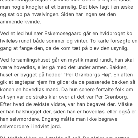
man nogle knogler af et barnelig. Det blev lagt i en æske
og sat op på hvælvingen. Siden har ingen set den
ammende kvinde.
Ved et led hul nær Eskemosegaard går en hvidbroget ko
hvileløs rundt både sommer og vinter. To karle forsøgte en
gang at fange den, da de kom tæt på blev den usynlig.
Ved forsamlingshuset går en mystik mand rundt, han skal
være hovedløs, eller gå med det under armen. Bakken,
huset er bygget på hedder ”Per Grønborgs Høj”. En aften
gik et ægtepar hjem fra gilde; da de passerede bakken så
konen en hovedløs mand. Da hun senere fortalte folk om
sit syn var de straks klar over at det var Per Grønborg.
Efter hvad de ældste vidste, var han begavet der. Måske
er han halshugget der, siden han er hovedløs, eller også er
han selvmordere. Engang måtte man ikke begrave
selvmordere i indviet jord.