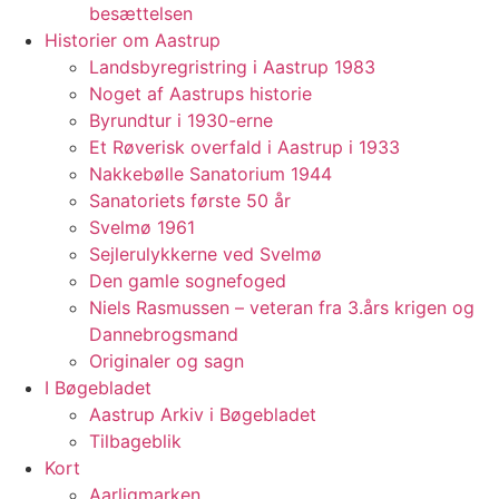
besættelsen
Historier om Aastrup
Landsbyregristring i Aastrup 1983
Noget af Aastrups historie
Byrundtur i 1930-erne
Et Røverisk overfald i Aastrup i 1933
Nakkebølle Sanatorium 1944
Sanatoriets første 50 år
Svelmø 1961
Sejlerulykkerne ved Svelmø
Den gamle sognefoged
Niels Rasmussen – veteran fra 3.års krigen og
Dannebrogsmand
Originaler og sagn
I Bøgebladet
Aastrup Arkiv i Bøgebladet
Tilbageblik
Kort
Aarligmarken