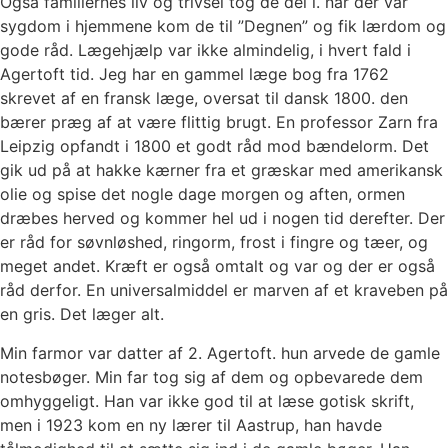
Også familiernes liv og trivsel tog de del i. når der var
sygdom i hjemmene kom de til ”Degnen” og fik lærdom og
gode råd. Lægehjælp var ikke almindelig, i hvert fald i
Agertoft tid. Jeg har en gammel læge bog fra 1762
skrevet af en fransk læge, oversat til dansk 1800. den
bærer præg af at være flittig brugt. En professor Zarn fra
Leipzig opfandt i 1800 et godt råd mod bændelorm. Det
gik ud på at hakke kærner fra et græskar med amerikansk
olie og spise det nogle dage morgen og aften, ormen
dræbes herved og kommer hel ud i nogen tid derefter. Der
er råd for søvnløshed, ringorm, frost i fingre og tæer, og
meget andet. Kræft er også omtalt og var og der er også
råd derfor. En universalmiddel er marven af et kraveben på
en gris. Det læger alt.
Min farmor var datter af 2. Agertoft. hun arvede de gamle
notesbøger. Min far tog sig af dem og opbevarede dem
omhyggeligt. Han var ikke god til at læse gotisk skrift,
men i 1923 kom en ny lærer til Aastrup, han havde