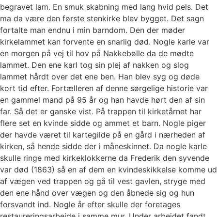
begravet lam. En smuk skabning med lang hvid pels. Det
ma da være den første stenkirke blev bygget. Det sagn
fortalte man endnu i min barndom. Den der møder
kirkelammet kan forvente en snarlig død. Nogle karle var
en morgen på vej til hov på Nakkebølle da de mødte
lammet. Den ene karl tog sin plej af nakken og slog
lammet hårdt over det ene ben. Han blev syg og døde
kort tid efter. Fortælleren af denne sørgelige historie var
en gammel mand på 95 år og han havde hørt den af sin
far. Så det er ganske vist. På trappen til kirketårnet har
flere set en kvinde sidde og ammet et barn. Nogle piger
der havde været til kartegilde på en gård i nærheden af
kirken, så hende sidde der i måneskinnet. Da nogle karle
skulle ringe med kirkeklokkerne da Frederik den syvende
var død (1863) så en af dem en kvindeskikkelse komme ud
af vægen ved trappen og gå til vest gavlen, stryge med
den ene hånd over vægen og den åbnede sig og hun
forsvandt ind. Nogle år efter skulle der foretages
restaureringsarbejde i samme mur. Under arbejdet fandt