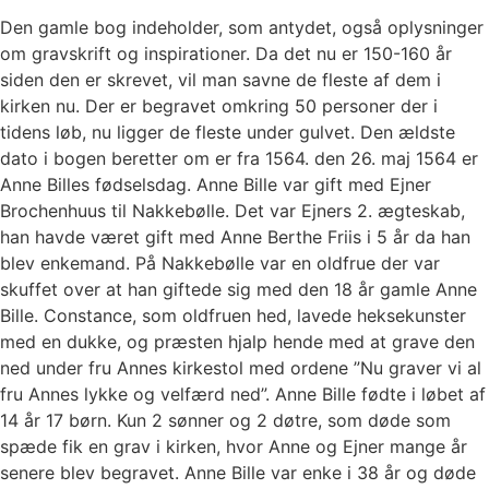
Den gamle bog indeholder, som antydet, også oplysninger
om gravskrift og inspirationer. Da det nu er 150-160 år
siden den er skrevet, vil man savne de fleste af dem i
kirken nu. Der er begravet omkring 50 personer der i
tidens løb, nu ligger de fleste under gulvet. Den ældste
dato i bogen beretter om er fra 1564. den 26. maj 1564 er
Anne Billes fødselsdag. Anne Bille var gift med Ejner
Brochenhuus til Nakkebølle. Det var Ejners 2. ægteskab,
han havde været gift med Anne Berthe Friis i 5 år da han
blev enkemand. På Nakkebølle var en oldfrue der var
skuffet over at han giftede sig med den 18 år gamle Anne
Bille. Constance, som oldfruen hed, lavede heksekunster
med en dukke, og præsten hjalp hende med at grave den
ned under fru Annes kirkestol med ordene ”Nu graver vi al
fru Annes lykke og velfærd ned”. Anne Bille fødte i løbet af
14 år 17 børn. Kun 2 sønner og 2 døtre, som døde som
spæde fik en grav i kirken, hvor Anne og Ejner mange år
senere blev begravet. Anne Bille var enke i 38 år og døde