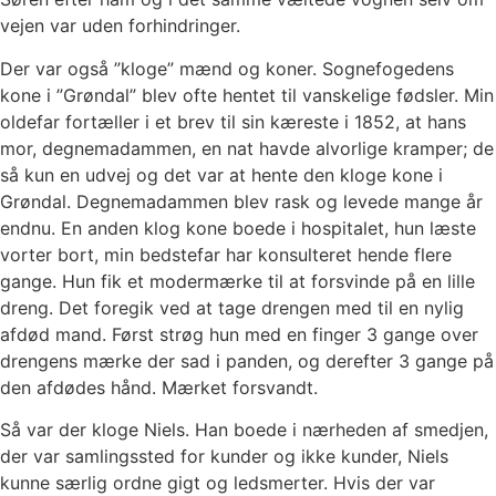
vejen var uden forhindringer.
Der var også ”kloge” mænd og koner. Sognefogedens
kone i ”Grøndal” blev ofte hentet til vanskelige fødsler. Min
oldefar fortæller i et brev til sin kæreste i 1852, at hans
mor, degnemadammen, en nat havde alvorlige kramper; de
så kun en udvej og det var at hente den kloge kone i
Grøndal. Degnemadammen blev rask og levede mange år
endnu. En anden klog kone boede i hospitalet, hun læste
vorter bort, min bedstefar har konsulteret hende flere
gange. Hun fik et modermærke til at forsvinde på en lille
dreng. Det foregik ved at tage drengen med til en nylig
afdød mand. Først strøg hun med en finger 3 gange over
drengens mærke der sad i panden, og derefter 3 gange på
den afdødes hånd. Mærket forsvandt.
Så var der kloge Niels. Han boede i nærheden af smedjen,
der var samlingssted for kunder og ikke kunder, Niels
kunne særlig ordne gigt og ledsmerter. Hvis der var