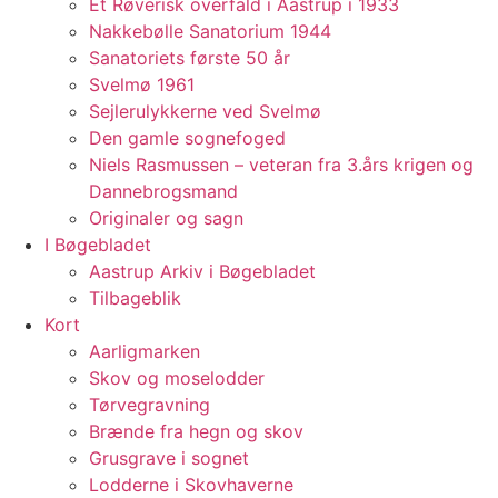
Et Røverisk overfald i Aastrup i 1933
Nakkebølle Sanatorium 1944
Sanatoriets første 50 år
Svelmø 1961
Sejlerulykkerne ved Svelmø
Den gamle sognefoged
Niels Rasmussen – veteran fra 3.års krigen og
Dannebrogsmand
Originaler og sagn
I Bøgebladet
Aastrup Arkiv i Bøgebladet
Tilbageblik
Kort
Aarligmarken
Skov og moselodder
Tørvegravning
Brænde fra hegn og skov
Grusgrave i sognet
Lodderne i Skovhaverne