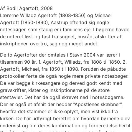
Af Bodil Agertoft, 2008
Lærerne Willadz Agertoft (1808-1850) og Michael
Agertoft (1850-1890), Aastrup efterlod sig nogle
notesbøger, som stadig er i familiens eje. I bøgerne havde
de noteret løst og fast fra sognet, husråd, afskrifter af
inskriptioner, overtro, sagn og meget andet.
De to Agertofter der omtales i Stavn 2004 var lærer i
tilsammen 90 år. 1. Agertoft, Willadz, fra 1808 til 1850. 2.
Agertoft, Michael, fra 1850 til 1898. Foruden de påbudte
protokoller førte de også nogle mere private notesbøger.
De var begge kirkesangere og derved godt kendt med
gravskrifter, kister og inskriptionerne på de store
stentavler. Det har de også skrevet ned i notesbøgerne.
Der er også et afsnit der hedder ”Apostlenes skæbner”,
hvorfra det stammer er ikke oplyst, men vist ikke fra
kirken. De har udførligt berettet om hvordan børnene blev
undervist og om deres konfirmation og forberedelse hertil.