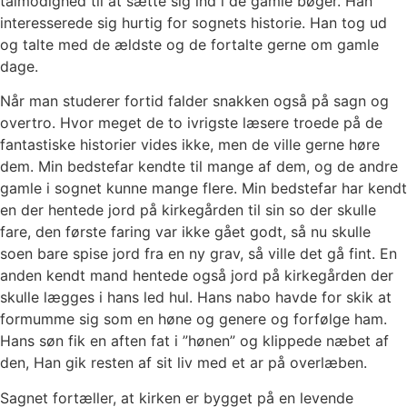
tålmodighed til at sætte sig ind i de gamle bøger. Han
interesserede sig hurtig for sognets historie. Han tog ud
og talte med de ældste og de fortalte gerne om gamle
dage.
Når man studerer fortid falder snakken også på sagn og
overtro. Hvor meget de to ivrigste læsere troede på de
fantastiske historier vides ikke, men de ville gerne høre
dem. Min bedstefar kendte til mange af dem, og de andre
gamle i sognet kunne mange flere. Min bedstefar har kendt
en der hentede jord på kirkegården til sin so der skulle
fare, den første faring var ikke gået godt, så nu skulle
soen bare spise jord fra en ny grav, så ville det gå fint. En
anden kendt mand hentede også jord på kirkegården der
skulle lægges i hans led hul. Hans nabo havde for skik at
formumme sig som en høne og genere og forfølge ham.
Hans søn fik en aften fat i ”hønen” og klippede næbet af
den, Han gik resten af sit liv med et ar på overlæben.
Sagnet fortæller, at kirken er bygget på en levende