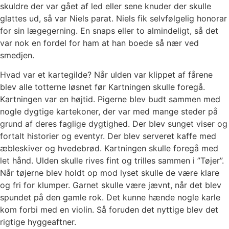
skuldre der var gået af led eller sene knuder der skulle
glattes ud, så var Niels parat. Niels fik selvfølgelig honorar
for sin lægegerning. En snaps eller to almindeligt, så det
var nok en fordel for ham at han boede så nær ved
smedjen.
Hvad var et kartegilde? Når ulden var klippet af fårene
blev alle totterne løsnet før Kartningen skulle foregå.
Kartningen var en højtid. Pigerne blev budt sammen med
nogle dygtige kartekoner, der var med mange steder på
grund af deres faglige dygtighed. Der blev sunget viser og
fortalt historier og eventyr. Der blev serveret kaffe med
æbleskiver og hvedebrød. Kartningen skulle foregå med
let hånd. Ulden skulle rives fint og trilles sammen i ”Tøjer”.
Når tøjerne blev holdt op mod lyset skulle de være klare
og fri for klumper. Garnet skulle være jævnt, når det blev
spundet på den gamle rok. Det kunne hænde nogle karle
kom forbi med en violin. Så foruden det nyttige blev det
rigtige hyggeaftner.