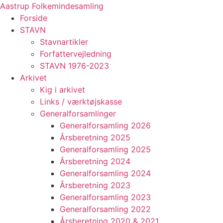
Videre
Aastrup Folkemindesamling
til
Forside
indhold
STAVN
Stavnartikler
Forfattervejledning
STAVN 1976-2023
Arkivet
Kig i arkivet
Links / værktøjskasse
Generalforsamlinger
Generalforsamling 2026
Årsberetning 2025
Generalforsamling 2025
Årsberetning 2024
Generalforsamling 2024
Årsberetning 2023
Generalforsamling 2023
Generalforsamling 2022
Årsberetning 2020 & 2021