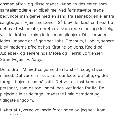
onsdag aften, og disse møder kunne holdes enten som
samtalemøder eller bibeltime. Ved førstnævnte møde
begyndte man gerne med en sang fra salmebogen eller fra
sangbogen ”Hjemlandstoner” Så blev der læst en tekst fra
det nye testamente, derefter diskuterede man, og sluttelig
var der kaffedrikning inden man gik hjem. Disse møder
ledes i mange år af gartner Johs. Brønnum, Ulbølle, senere
blev møderne afholdt hos Kirstine og Johs. Knold på
Æblebæk og senere hos Metea og Henrik Jørgensen,
Strandvejen i V. Aaby.
De ældre i IM mødtes gerne den første tirsdag i hver
måned. Det var en missionær, der ledte og talte, og det
foregik i hjemmene på skift. Det var en fast kreds af
personer, som deltog i samfundslivet inden for IM. De
plejede alle at deltage i møderne i min barndom og
tidligste ungdom.
I løbet af tyverne voksede foreningen og jeg selv kom