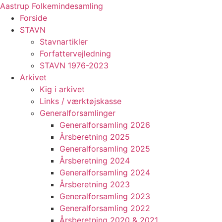
Videre
Aastrup Folkemindesamling
til
Forside
indhold
STAVN
Stavnartikler
Forfattervejledning
STAVN 1976-2023
Arkivet
Kig i arkivet
Links / værktøjskasse
Generalforsamlinger
Generalforsamling 2026
Årsberetning 2025
Generalforsamling 2025
Årsberetning 2024
Generalforsamling 2024
Årsberetning 2023
Generalforsamling 2023
Generalforsamling 2022
Årsberetning 2020 & 2021