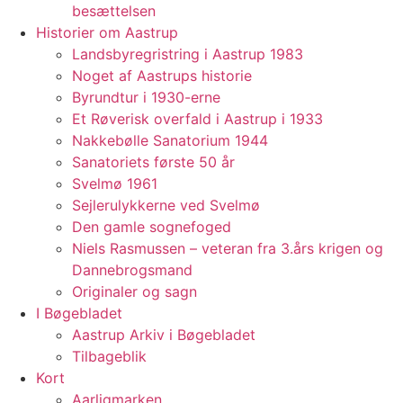
besættelsen
Historier om Aastrup
Landsbyregristring i Aastrup 1983
Noget af Aastrups historie
Byrundtur i 1930-erne
Et Røverisk overfald i Aastrup i 1933
Nakkebølle Sanatorium 1944
Sanatoriets første 50 år
Svelmø 1961
Sejlerulykkerne ved Svelmø
Den gamle sognefoged
Niels Rasmussen – veteran fra 3.års krigen og
Dannebrogsmand
Originaler og sagn
I Bøgebladet
Aastrup Arkiv i Bøgebladet
Tilbageblik
Kort
Aarligmarken