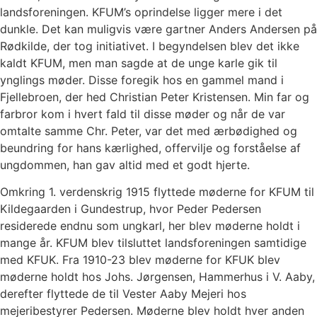
landsforeningen. KFUM’s oprindelse ligger mere i det
dunkle. Det kan muligvis være gartner Anders Andersen på
Rødkilde, der tog initiativet. I begyndelsen blev det ikke
kaldt KFUM, men man sagde at de unge karle gik til
ynglings møder. Disse foregik hos en gammel mand i
Fjellebroen, der hed Christian Peter Kristensen. Min far og
farbror kom i hvert fald til disse møder og når de var
omtalte samme Chr. Peter, var det med ærbødighed og
beundring for hans kærlighed, offervilje og forståelse af
ungdommen, han gav altid med et godt hjerte.
Omkring 1. verdenskrig 1915 flyttede møderne for KFUM til
Kildegaarden i Gundestrup, hvor Peder Pedersen
residerede endnu som ungkarl, her blev møderne holdt i
mange år. KFUM blev tilsluttet landsforeningen samtidige
med KFUK. Fra 1910-23 blev møderne for KFUK blev
møderne holdt hos Johs. Jørgensen, Hammerhus i V. Aaby,
derefter flyttede de til Vester Aaby Mejeri hos
mejeribestyrer Pedersen. Møderne blev holdt hver anden