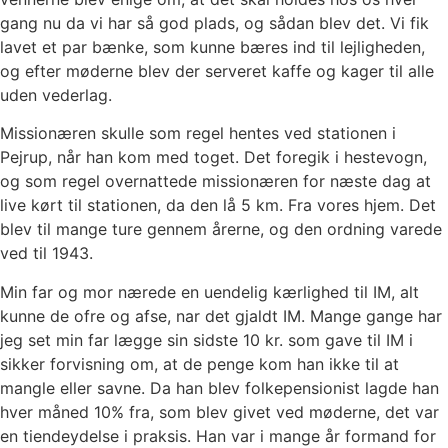
gang nu da vi har så god plads, og sådan blev det. Vi fik
lavet et par bænke, som kunne bæres ind til lejligheden,
og efter møderne blev der serveret kaffe og kager til alle
uden vederlag.
Missionæren skulle som regel hentes ved stationen i
Pejrup, når han kom med toget. Det foregik i hestevogn,
og som regel overnattede missionæren for næste dag at
live kørt til stationen, da den lå 5 km. Fra vores hjem. Det
blev til mange ture gennem årerne, og den ordning varede
ved til 1943.
Min far og mor nærede en uendelig kærlighed til IM, alt
kunne de ofre og afse, nar det gjaldt IM. Mange gange har
jeg set min far lægge sin sidste 10 kr. som gave til IM i
sikker forvisning om, at de penge kom han ikke til at
mangle eller savne. Da han blev folkepensionist lagde han
hver måned 10% fra, som blev givet ved møderne, det var
en tiendeydelse i praksis. Han var i mange år formand for