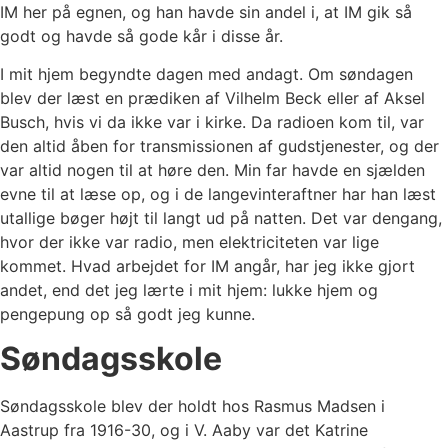
IM her på egnen, og han havde sin andel i, at IM gik så
godt og havde så gode kår i disse år.
I mit hjem begyndte dagen med andagt. Om søndagen
blev der læst en prædiken af Vilhelm Beck eller af Aksel
Busch, hvis vi da ikke var i kirke. Da radioen kom til, var
den altid åben for transmissionen af gudstjenester, og der
var altid nogen til at høre den. Min far havde en sjælden
evne til at læse op, og i de langevinteraftner har han læst
utallige bøger højt til langt ud på natten. Det var dengang,
hvor der ikke var radio, men elektriciteten var lige
kommet. Hvad arbejdet for IM angår, har jeg ikke gjort
andet, end det jeg lærte i mit hjem: lukke hjem og
pengepung op så godt jeg kunne.
Søndagsskole
Søndagsskole blev der holdt hos Rasmus Madsen i
Aastrup fra 1916-30, og i V. Aaby var det Katrine