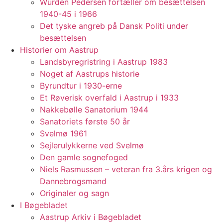
Würden Pedersen fortæller om besættelsen
1940-45 i 1966
Det tyske angreb på Dansk Politi under
besættelsen
Historier om Aastrup
Landsbyregristring i Aastrup 1983
Noget af Aastrups historie
Byrundtur i 1930-erne
Et Røverisk overfald i Aastrup i 1933
Nakkebølle Sanatorium 1944
Sanatoriets første 50 år
Svelmø 1961
Sejlerulykkerne ved Svelmø
Den gamle sognefoged
Niels Rasmussen – veteran fra 3.års krigen og
Dannebrogsmand
Originaler og sagn
I Bøgebladet
Aastrup Arkiv i Bøgebladet