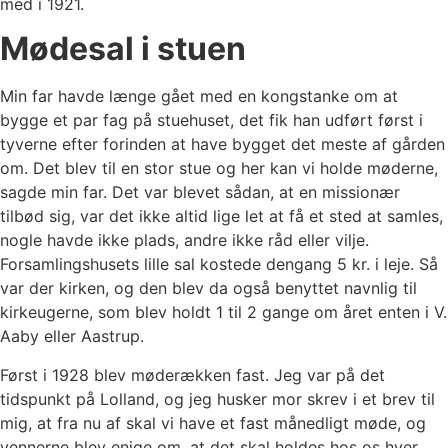
med i 1921.
Mødesal i stuen
Min far havde længe gået med en kongstanke om at
bygge et par fag på stuehuset, det fik han udført først i
tyverne efter forinden at have bygget det meste af gården
om. Det blev til en stor stue og her kan vi holde møderne,
sagde min far. Det var blevet sådan, at en missionær
tilbød sig, var det ikke altid lige let at få et sted at samles,
nogle havde ikke plads, andre ikke råd eller vilje.
Forsamlingshusets lille sal kostede dengang 5 kr. i leje. Så
var der kirken, og den blev da også benyttet navnlig til
kirkeugerne, som blev holdt 1 til 2 gange om året enten i V.
Aaby eller Aastrup.
Først i 1928 blev møderækken fast. Jeg var på det
tidspunkt på Lolland, og jeg husker mor skrev i et brev til
mig, at fra nu af skal vi have et fast månedligt møde, og
vennerne blev enige om, at det skal holdes hos os hver