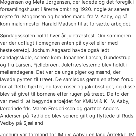
Mogensen og Meta Jørgensen, der ledede og det foregik i
forsamlingshuset i årerne omkring 1920. nogle år senere
rejste fru Mogensen og hendes mand fra V. Aaby, og så
kom malermester Harald Madsen til at forsætte arbejdet.
Søndagsskolen holdt hver år juletræsfest. Om sommeren
var der udflugt i omegnen enten på cykel eller med
hestekøretøj. Jochum Aagaard havde også ledt
søndagsskole, senere kom Johannes Larsen, Gundestrup
og fru Larsen, Fjellebroen. Juletræsfesterne blev holdt i
mellemdagene. Det var de unge piger og mænd, der
lavede pynten til træet. De samledes gerne en aften forud
for at flette hjerter, og lave roser og jakobsstiger, og disse
blev så givet til børnene efter rugen på træet. De to der
var med til at begynde arbejdet for KMUM & K i V. Aaby,
lærerinde frk. Maren Frederiksen og gartner Anders
Andersen på Rødkilde blev senere gift og flyttede til Ruds
Vedby på Sjælland
Jochum var formand for IM i V. Aaby i en lang årrække. IM