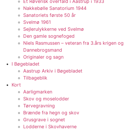
Et Røverisk overfald i Aastrup i 1933
Nakkebølle Sanatorium 1944
Sanatoriets første 50 år
Svelmø 1961
Sejlerulykkerne ved Svelmø
Den gamle sognefoged
Niels Rasmussen – veteran fra 3.års krigen og
Dannebrogsmand
Originaler og sagn
I Bøgebladet
Aastrup Arkiv i Bøgebladet
Tilbageblik
Kort
Aarligmarken
Skov og moselodder
Tørvegravning
Brænde fra hegn og skov
Grusgrave i sognet
Lodderne i Skovhaverne