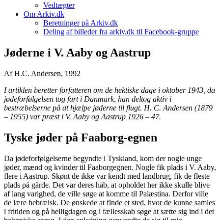
Vedtægter
Om Arkiv.dk
Beretninger på Arkiv.dk
Deling af billeder fra arkiv.dk til Facebook-gruppe
Jøderne i V. Aaby og Aastrup
Af H.C. Andersen, 1992
I artiklen beretter forfatteren om de hektiske dage i oktober 1943, da
jødeforfølgelsen tog fart i Danmark, han deltog aktiv i
bestræbelserne på at hjælpe jøderne til flugt. H. C. Andersen (1879
– 1955) var præst i V. Aaby og Aastrup 1926 – 47.
Tyske jøder på Faaborg-egnen
Da jødeforfølgelserne begyndte i Tyskland, kom der nogle unge
jøder, mænd og kvinder til Faaborgegnen. Nogle fik plads i V. Aaby,
flere i Aastrup. Skønt de ikke var kendt med landbrug, fik de fleste
plads på gårde. Det var deres håb, at opholdet her ikke skulle blive
af lang varighed, de ville søge at komme til Palæstina. Derfor ville
de lære hebræisk. De ønskede at finde et sted, hvor de kunne samles
i fritiden og på helligdagen og i fællesskab søge at sætte sig ind i det