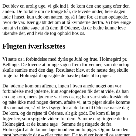
Det blev en urolig uge, vi gik ind i. de kom den ene gang efter den
anden. De fortalte om de trange kår, de levede under, hele dagen
inde i huset, kun ude om natten, og så i fare for, at man opdagede,
hvor de var. Især gjaldt det om at få kvinderne derfra. Vi blev enige
om at vi måtte søge at få dem til Odense, da de bedre kunne leve
ukendte der, end hvis de tog ophold hos os.
Flugten iværksættes
Vi satte os i forbindelse med dyrlæge Juhl og frue, Holmegård pr.
Bellinge. De lovede at bringe sagen frem for venner, som de netop
skulle samles med den dag. Resultatet blev, at de næste dag skulle
ringe fra Holmegård og sagde de havde plads til to piger.
Da jøderne kom om aftenen, ingen i byen anede noget om vor
forbindelse med jøderne, kun sognefogeden fik det at vide, da han
en dag kom, mens jøderne var hos os, og han var straks forstående
og talte ikke med nogen derom, aftalte vi, at to piger skulle komme
til s om natten, så ville vi sørge for at de kom til Odense næste dag.
De kom, og de rejste til Odense, alt gik godt. De kom til læge
Ingerslev, som sørgede videre for dem. Samme dag ringede de fra
Holmegård, at de kunne tage Samme dag ringede de fra
Holmegård at de kunne tage imod endnu to piger. Og nu kom den
mest bevægede dag – eller rette nat. De to piger kom til os sammen