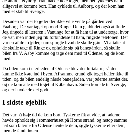
de andre i Nyborg. Han nåede ikke toget, men det lykkedes ham
alligevel at komme bort. Han cyklede til Aalborg, og der kom han
med et skib til Sverige.
Desuden var der to jøder der ikke ville vente på gården ved
Faaborg. De var taget op mod Ringe. Dem gjaldt det også at finde.
Jeg ringede til læreren i Vantinge for at få ham til at undersøge, hvor
de var, men inden jeg fik forbindelse til ham, ringede telefonen. Det
var en af de to jøder, som spurgte hvad de skulle gøre. Vi aftalte at
de skulle tage til Ringe og opholde sig på banegården, så skulle
bilen fra V. Aaby komme og tage dem med til Odense, og de kom
med.
Da bilen kom i nærheden af Odense blev der luftalarm, så den
kunne ikke køre ind i byen. Af samme grund gik toget heller ikke til
tiden, og da bilen endelig nåede banegården, var jøderne samlet der,
og de kom alle med toget til København. Siden kom de til Sverige,
og der havde de det godt.
I sidste øjeblik
Det var på høje tid de kom bort. Tyskerne fik at vide, at jøderne
havde opholdt sig i sommerhuset på Horne strand, og netop samme
nat som bilerne fra Odense hentede dem, søgte tyskerne efter dem,
men de fandt ingen.