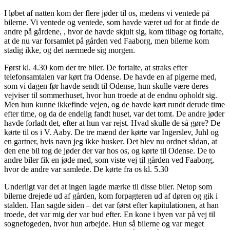
I løbet af natten kom der flere jøder til os, medens vi ventede på
bilerne. Vi ventede og ventede, som havde været ud for at finde de
andre på gårdene, , hvor de havde skjult sig, kom tilbage og fortalte,
at de nu var forsamlet på gården ved Faaborg, men bilerne kom
stadig ikke, og det nærmede sig morgen.
Først kl. 4.30 kom der tre biler. De fortalte, at straks efter
telefonsamtalen var kørt fra Odense. De havde en af pigerne med,
som vi dagen før havde sendt til Odense, hun skulle være deres
vejviser til sommerhuset, hvor hun troede at de endnu opholdt sig.
Men hun kunne ikkefinde vejen, og de havde kørt rundt derude time
efter time, og da de endelig fandt huset, var det tomt. De andre jøder
havde forladt det, efter at hun var rejst. Hvad skulle de så gøre? De
kørte til os i V. Aaby. De tre mænd der kørte var Ingerslev, Juhl og
en gartner, hvis navn jeg ikke husker. Det blev nu ordnet sådan, at
den ene bil tog de jøder der var hos os, og kørte til Odense. De to
andre biler fik en jøde med, som viste vej til gården ved Faaborg,
hvor de andre var samlede. De kørte fra os kl. 5.30
Underligt var det at ingen lagde mærke til disse biler. Netop som
bilerne drejede ud af gården, kom forpagteren ud af døren og gik i
stalden. Han sagde siden – det var først efter kapitulationen, at han
troede, det var mig der var bud efter. En kone i byen var på vej til
sognefogeden, hvor hun arbejde. Hun så bilerne og var meget