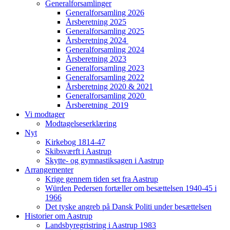
Generalforsamlinger
Generalforsamling 2026
Årsberetning 2025
Generalforsamling 2025
Årsberetning 2024
Generalforsamling 2024
Årsberetning 2023
Generalforsamling 2023
Generalforsamling 2022
Årsberetning 2020 & 2021
Generalforsamling 2020
Årsberetning 2019
Vi modtager
Modtagelseserklæring
Nyt
Kirkebog 1814-47
Skibsværft i Aastrup
Skytte- og gymnastiksagen i Aastrup
Arrangementer
Krige gennem tiden set fra Aastrup
Würden Pedersen fortæller om besættelsen 1940-45 i
1966
Det tyske angreb på Dansk Politi under besættelsen
Historier om Aastrup
Landsbyregristring i Aastrup 1983