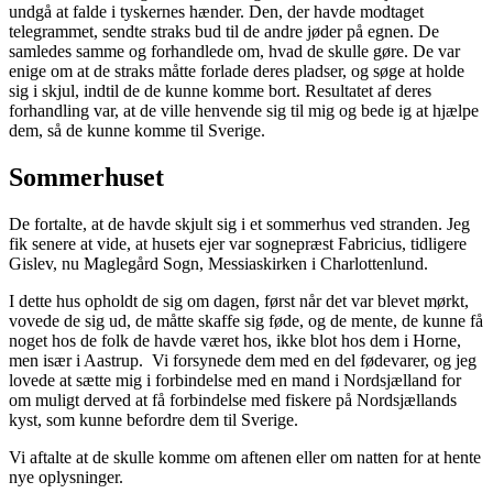
undgå at falde i tyskernes hænder. Den, der havde modtaget
telegrammet, sendte straks bud til de andre jøder på egnen. De
samledes samme og forhandlede om, hvad de skulle gøre. De var
enige om at de straks måtte forlade deres pladser, og søge at holde
sig i skjul, indtil de de kunne komme bort. Resultatet af deres
forhandling var, at de ville henvende sig til mig og bede ig at hjælpe
dem, så de kunne komme til Sverige.
Sommerhuset
De fortalte, at de havde skjult sig i et sommerhus ved stranden. Jeg
fik senere at vide, at husets ejer var sognepræst Fabricius, tidligere
Gislev, nu Maglegård Sogn, Messiaskirken i Charlottenlund.
I dette hus opholdt de sig om dagen, først når det var blevet mørkt,
vovede de sig ud, de måtte skaffe sig føde, og de mente, de kunne få
noget hos de folk de havde været hos, ikke blot hos dem i Horne,
men især i Aastrup. Vi forsynede dem med en del fødevarer, og jeg
lovede at sætte mig i forbindelse med en mand i Nordsjælland for
om muligt derved at få forbindelse med fiskere på Nordsjællands
kyst, som kunne befordre dem til Sverige.
Vi aftalte at de skulle komme om aftenen eller om natten for at hente
nye oplysninger.