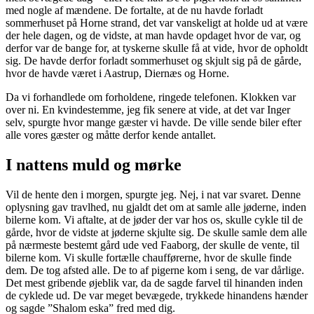
med nogle af mændene. De fortalte, at de nu havde forladt
sommerhuset på Horne strand, det var vanskeligt at holde ud at være
der hele dagen, og de vidste, at man havde opdaget hvor de var, og
derfor var de bange for, at tyskerne skulle få at vide, hvor de opholdt
sig. De havde derfor forladt sommerhuset og skjult sig på de gårde,
hvor de havde været i Aastrup, Diernæs og Horne.
Da vi forhandlede om forholdene, ringede telefonen. Klokken var
over ni. En kvindestemme, jeg fik senere at vide, at det var Inger
selv, spurgte hvor mange gæster vi havde. De ville sende biler efter
alle vores gæster og måtte derfor kende antallet.
I nattens muld og mørke
Vil de hente den i morgen, spurgte jeg. Nej, i nat var svaret. Denne
oplysning gav travlhed, nu gjaldt det om at samle alle jøderne, inden
bilerne kom. Vi aftalte, at de jøder der var hos os, skulle cykle til de
gårde, hvor de vidste at jøderne skjulte sig. De skulle samle dem alle
på nærmeste bestemt gård ude ved Faaborg, der skulle de vente, til
bilerne kom. Vi skulle fortælle chaufførerne, hvor de skulle finde
dem. De tog afsted alle. De to af pigerne kom i seng, de var dårlige.
Det mest gribende øjeblik var, da de sagde farvel til hinanden inden
de cyklede ud. De var meget bevægede, trykkede hinandens hænder
og sagde ”Shalom eska” fred med dig.