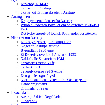
Kirkebog 1814-47
Skibsværft i Aastrup
Skytte- og gymnastiksagen i Aastrup
Arrangementer
Krige gennem tiden set fra Aastrup
Würden Pedersen fortæller om besættelsen 1940-45 i
1966
Det tyske angreb på Dansk Politi under besættelsen
Historier om Aastrup
Landsbyregristring i Aastrup 1983
Noget af Aastrups historie
Byrundtur i 1930-erne
Et Røverisk overfald i Aastrup i 1933
Nakkebølle Sanatorium 1944
Sanatoriets første 50 år
Svelmø 1961
Sejlerulykkerne ved Svelmø
Den gamle sognefoged
Niels Rasmussen – veteran fra 3.års krigen og
Dannebrogsmand
Originaler og sagn
I Bøgebladet
Aastrup Arkiv i Bøgebladet
Tilbageblik