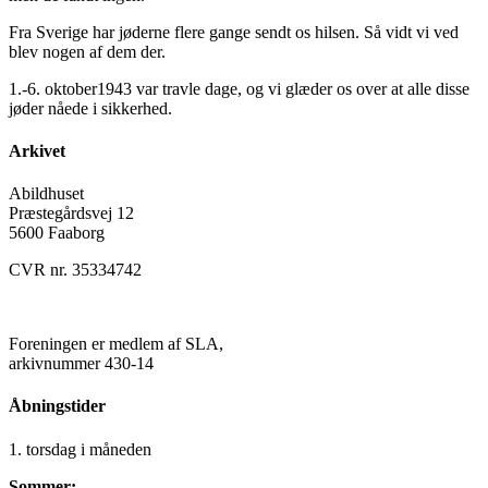
Fra Sverige har jøderne flere gange sendt os hilsen. Så vidt vi ved
blev nogen af dem der.
1.-6. oktober1943 var travle dage, og vi glæder os over at alle disse
jøder nåede i sikkerhed.
Arkivet
Abildhuset
Præstegårdsvej 12
5600 Faaborg
CVR nr. 35334742
Kontakt os her
Foreningen er medlem af SLA,
arkivnummer 430-14
Åbningstider
1. torsdag i måneden
Sommer: