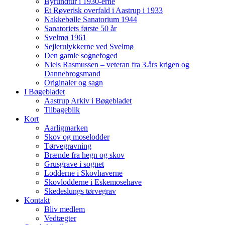
Byrundtur i 1930-erne
Et Røverisk overfald i Aastrup i 1933
Nakkebølle Sanatorium 1944
Sanatoriets første 50 år
Svelmø 1961
Sejlerulykkerne ved Svelmø
Den gamle sognefoged
Niels Rasmussen – veteran fra 3.års krigen og
Dannebrogsmand
Originaler og sagn
I Bøgebladet
Aastrup Arkiv i Bøgebladet
Tilbageblik
Kort
Aarligmarken
Skov og moselodder
Tørvegravning
Brænde fra hegn og skov
Grusgrave i sognet
Lodderne i Skovhaverne
Skovlodderne i Eskemosehave
Skedeslungs tørvegrav
Kontakt
Bliv medlem
Vedtægter