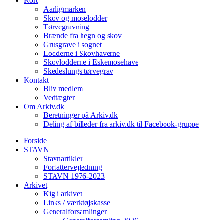
Kort
Aarligmarken
Skov og moselodder
Tørvegravning
Brænde fra hegn og skov
Grusgrave i sognet
Lodderne i Skovhaverne
Skovlodderne i Eskemosehave
Skedeslungs tørvegrav
Kontakt
Bliv medlem
Vedtægter
Om Arkiv.dk
Beretninger på Arkiv.dk
Deling af billeder fra arkiv.dk til Facebook-gruppe
Forside
STAVN
Stavnartikler
Forfattervejledning
STAVN 1976-2023
Arkivet
Kig i arkivet
Links / værktøjskasse
Generalforsamlinger