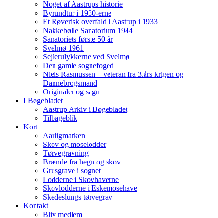
Noget af Aastrups historie
Byrundtur i 1930-erne
Et Røverisk overfald i Aastrup i 1933
Nakkebølle Sanatorium 1944
Sanatoriets første 50 år
Svelmø 1961
Sejlerulykkerne ved Svelmø
Den gamle sognefoged
Niels Rasmussen – veteran fra 3.års krigen og
Dannebrogsmand
Originaler og sagn
I Bøgebladet
Aastrup Arkiv i Bøgebladet
Tilbageblik
Kort
Aarligmarken
Skov og moselodder
Tørvegravning
Brænde fra hegn og skov
Grusgrave i sognet
Lodderne i Skovhaverne
Skovlodderne i Eskemosehave
Skedeslungs tørvegrav
Kontakt
Bliv medlem