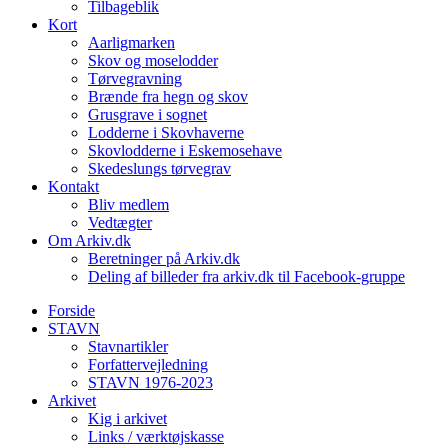
Tilbageblik
Kort
Aarligmarken
Skov og moselodder
Tørvegravning
Brænde fra hegn og skov
Grusgrave i sognet
Lodderne i Skovhaverne
Skovlodderne i Eskemosehave
Skedeslungs tørvegrav
Kontakt
Bliv medlem
Vedtægter
Om Arkiv.dk
Beretninger på Arkiv.dk
Deling af billeder fra arkiv.dk til Facebook-gruppe
Forside
STAVN
Stavnartikler
Forfattervejledning
STAVN 1976-2023
Arkivet
Kig i arkivet
Links / værktøjskasse