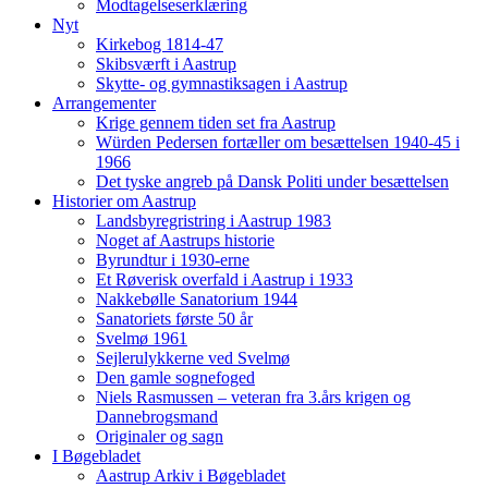
Modtagelseserklæring
Nyt
Kirkebog 1814-47
Skibsværft i Aastrup
Skytte- og gymnastiksagen i Aastrup
Arrangementer
Krige gennem tiden set fra Aastrup
Würden Pedersen fortæller om besættelsen 1940-45 i
1966
Det tyske angreb på Dansk Politi under besættelsen
Historier om Aastrup
Landsbyregristring i Aastrup 1983
Noget af Aastrups historie
Byrundtur i 1930-erne
Et Røverisk overfald i Aastrup i 1933
Nakkebølle Sanatorium 1944
Sanatoriets første 50 år
Svelmø 1961
Sejlerulykkerne ved Svelmø
Den gamle sognefoged
Niels Rasmussen – veteran fra 3.års krigen og
Dannebrogsmand
Originaler og sagn
I Bøgebladet
Aastrup Arkiv i Bøgebladet