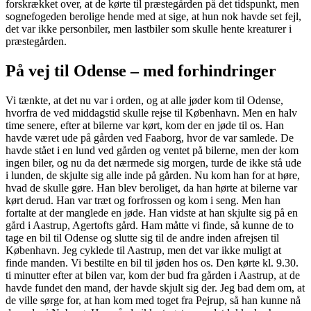
forskrækket over, at de kørte til præstegården på det tidspunkt, men
sognefogeden berolige hende med at sige, at hun nok havde set fejl,
det var ikke personbiler, men lastbiler som skulle hente kreaturer i
præstegården.
På vej til Odense – med forhindringer
Vi tænkte, at det nu var i orden, og at alle jøder kom til Odense,
hvorfra de ved middagstid skulle rejse til København. Men en halv
time senere, efter at bilerne var kørt, kom der en jøde til os. Han
havde været ude på gården ved Faaborg, hvor de var samlede. De
havde stået i en lund ved gården og ventet på bilerne, men der kom
ingen biler, og nu da det nærmede sig morgen, turde de ikke stå ude
i lunden, de skjulte sig alle inde på gården. Nu kom han for at høre,
hvad de skulle gøre. Han blev beroliget, da han hørte at bilerne var
kørt derud. Han var træt og forfrossen og kom i seng. Men han
fortalte at der manglede en jøde. Han vidste at han skjulte sig på en
gård i Aastrup, Agertofts gård. Ham måtte vi finde, så kunne de to
tage en bil til Odense og slutte sig til de andre inden afrejsen til
København. Jeg cyklede til Aastrup, men det var ikke muligt at
finde manden. Vi bestilte en bil til jøden hos os. Den kørte kl. 9.30.
ti minutter efter at bilen var, kom der bud fra gården i Aastrup, at de
havde fundet den mand, der havde skjult sig der. Jeg bad dem om, at
de ville sørge for, at han kom med toget fra Pejrup, så han kunne nå