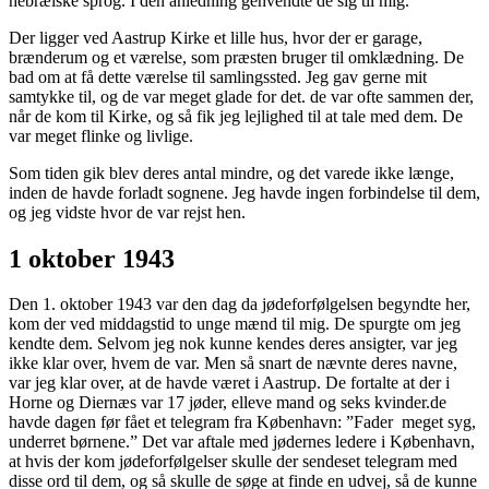
hebræiske sprog. I den anledning genvendte de sig til mig.
Der ligger ved Aastrup Kirke et lille hus, hvor der er garage,
brænderum og et værelse, som præsten bruger til omklædning. De
bad om at få dette værelse til samlingssted. Jeg gav gerne mit
samtykke til, og de var meget glade for det. de var ofte sammen der,
når de kom til Kirke, og så fik jeg lejlighed til at tale med dem. De
var meget flinke og livlige.
Som tiden gik blev deres antal mindre, og det varede ikke længe,
inden de havde forladt sognene. Jeg havde ingen forbindelse til dem,
og jeg vidste hvor de var rejst hen.
1 oktober 1943
Den 1. oktober 1943 var den dag da jødeforfølgelsen begyndte her,
kom der ved middagstid to unge mænd til mig. De spurgte om jeg
kendte dem. Selvom jeg nok kunne kendes deres ansigter, var jeg
ikke klar over, hvem de var. Men så snart de nævnte deres navne,
var jeg klar over, at de havde været i Aastrup. De fortalte at der i
Horne og Diernæs var 17 jøder, elleve mand og seks kvinder.de
havde dagen før fået et telegram fra København: ”Fader meget syg,
underret børnene.” Det var aftale med jødernes ledere i København,
at hvis der kom jødeforfølgelser skulle der sendeset telegram med
disse ord til dem, og så skulle de søge at finde en udvej, så de kunne