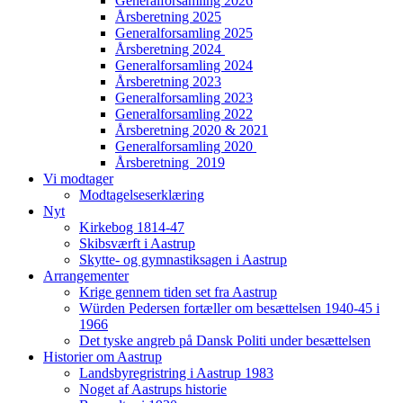
Generalforsamling 2026
Årsberetning 2025
Generalforsamling 2025
Årsberetning 2024
Generalforsamling 2024
Årsberetning 2023
Generalforsamling 2023
Generalforsamling 2022
Årsberetning 2020 & 2021
Generalforsamling 2020
Årsberetning 2019
Vi modtager
Modtagelseserklæring
Nyt
Kirkebog 1814-47
Skibsværft i Aastrup
Skytte- og gymnastiksagen i Aastrup
Arrangementer
Krige gennem tiden set fra Aastrup
Würden Pedersen fortæller om besættelsen 1940-45 i
1966
Det tyske angreb på Dansk Politi under besættelsen
Historier om Aastrup
Landsbyregristring i Aastrup 1983
Noget af Aastrups historie