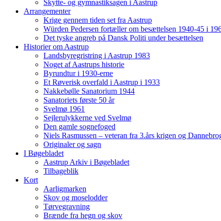
Skytte- og gymnastiksagen i Aastrup
Arrangementer
Krige gennem tiden set fra Aastrup
Würden Pedersen fortæller om besættelsen 1940-45 i 19
Det tyske angreb på Dansk Politi under besættelsen
Historier om Aastrup
Landsbyregristring i Aastrup 1983
Noget af Aastrups historie
Byrundtur i 1930-erne
Et Røverisk overfald i Aastrup i 1933
Nakkebølle Sanatorium 1944
Sanatoriets første 50 år
Svelmø 1961
Sejlerulykkerne ved Svelmø
Den gamle sognefoged
Niels Rasmussen – veteran fra 3.års krigen og Dannebr
Originaler og sagn
I Bøgebladet
Aastrup Arkiv i Bøgebladet
Tilbageblik
Kort
Aarligmarken
Skov og moselodder
Tørvegravning
Brænde fra hegn og skov