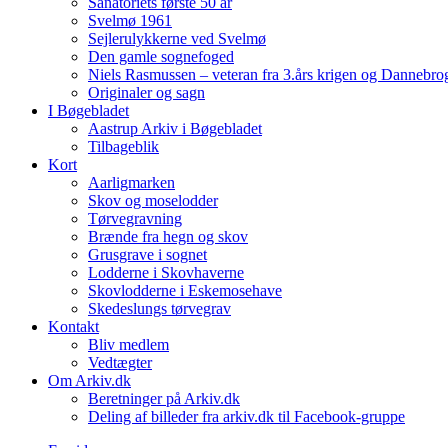
Sanatoriets første 50 år
Svelmø 1961
Sejlerulykkerne ved Svelmø
Den gamle sognefoged
Niels Rasmussen – veteran fra 3.års krigen og Dannebr
Originaler og sagn
I Bøgebladet
Aastrup Arkiv i Bøgebladet
Tilbageblik
Kort
Aarligmarken
Skov og moselodder
Tørvegravning
Brænde fra hegn og skov
Grusgrave i sognet
Lodderne i Skovhaverne
Skovlodderne i Eskemosehave
Skedeslungs tørvegrav
Kontakt
Bliv medlem
Vedtægter
Om Arkiv.dk
Beretninger på Arkiv.dk
Deling af billeder fra arkiv.dk til Facebook-gruppe