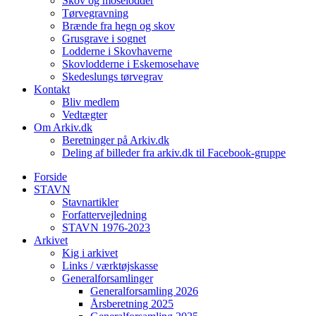
Skov og moselodder
Tørvegravning
Brænde fra hegn og skov
Grusgrave i sognet
Lodderne i Skovhaverne
Skovlodderne i Eskemosehave
Skedeslungs tørvegrav
Kontakt
Bliv medlem
Vedtægter
Om Arkiv.dk
Beretninger på Arkiv.dk
Deling af billeder fra arkiv.dk til Facebook-gruppe
Forside
STAVN
Stavnartikler
Forfattervejledning
STAVN 1976-2023
Arkivet
Kig i arkivet
Links / værktøjskasse
Generalforsamlinger
Generalforsamling 2026
Årsberetning 2025