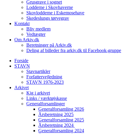
Grusgrave i sognet
Lodderne i Skovhaverne
Skovlodderne i Eskemosehave
Skedeslungs tørvegrav
Kontakt
Bliv medlem
Vedtægter
Om Arkiv.dk
Beretninger på Arkiv.dk
Deling af billeder fra arkiv.dk til Facebook-gruppe
Forside
STAVN
Stavnartikler
Forfattervejledning
STAVN 1976-2023
Arkivet
Kig i arkivet
Links / værktøjskasse
Generalforsamlinger
Generalforsamling 2026
Årsberetning 2025
Generalforsamling 2025
Årsberetning 2024
Generalforsamling 2024