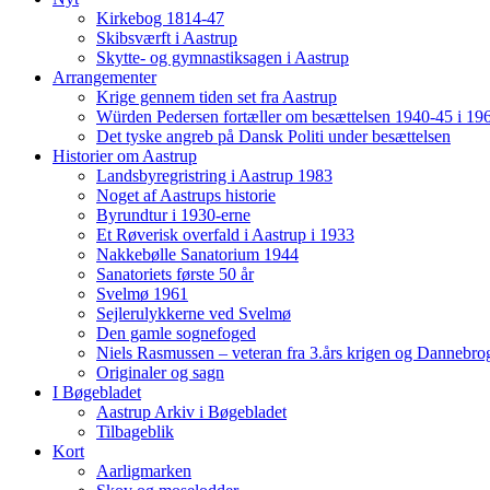
Kirkebog 1814-47
Skibsværft i Aastrup
Skytte- og gymnastiksagen i Aastrup
Arrangementer
Krige gennem tiden set fra Aastrup
Würden Pedersen fortæller om besættelsen 1940-45 i 19
Det tyske angreb på Dansk Politi under besættelsen
Historier om Aastrup
Landsbyregristring i Aastrup 1983
Noget af Aastrups historie
Byrundtur i 1930-erne
Et Røverisk overfald i Aastrup i 1933
Nakkebølle Sanatorium 1944
Sanatoriets første 50 år
Svelmø 1961
Sejlerulykkerne ved Svelmø
Den gamle sognefoged
Niels Rasmussen – veteran fra 3.års krigen og Dannebr
Originaler og sagn
I Bøgebladet
Aastrup Arkiv i Bøgebladet
Tilbageblik
Kort
Aarligmarken