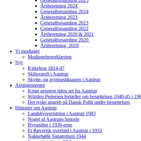
Generalforsamling 2025
Årsberetning 2024
Generalforsamling 2024
Årsberetning 2023
Generalforsamling 2023
Generalforsamling 2022
Årsberetning 2020 & 2021
Generalforsamling 2020
Årsberetning 2019
Vi modtager
Modtagelseserklæring
Nyt
Kirkebog 1814-47
Skibsværft i Aastrup
Skytte- og gymnastiksagen i Aastrup
Arrangementer
Krige gennem tiden set fra Aastrup
Würden Pedersen fortæller om besættelsen 1940-45 i 19
Det tyske angreb på Dansk Politi under besættelsen
Historier om Aastrup
Landsbyregristring i Aastrup 1983
Noget af Aastrups historie
Byrundtur i 1930-erne
Et Røverisk overfald i Aastrup i 1933
Nakkebølle Sanatorium 1944